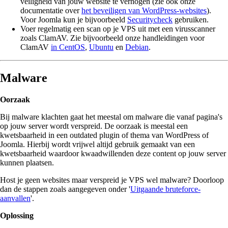
veiligheid van jouw website te verhogen (zie ook onze
documentatie over
het beveiligen van WordPress-websites
).
Voor Joomla kun je bijvoorbeeld
Securitycheck
gebruiken.
Voer regelmatig een scan op je VPS uit met een virusscanner
zoals ClamAV. Zie bijvoorbeeld onze handleidingen voor
ClamAV
in CentOS
,
Ubuntu
en
Debian
.
Malware
Oorzaak
Bij malware klachten gaat het meestal om malware die vanaf pagina's
op jouw server wordt verspreid. De oorzaak is meestal een
kwetsbaarheid in een outdated plugin of thema van WordPress of
Joomla. Hierbij wordt vrijwel altijd gebruik gemaakt van een
kwetsbaarheid waardoor kwaadwillenden deze content op jouw server
kunnen plaatsen.
Host je geen websites maar verspreid je VPS wel malware? Doorloop
dan de stappen zoals aangegeven onder '
Uitgaande bruteforce-
aanvallen
'.
Oplossing