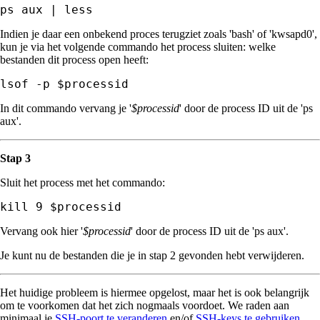
ps aux | less
Indien je daar een onbekend proces terugziet zoals 'bash' of 'kwsapd0',
kun je via het volgende commando het process sluiten: welke
bestanden dit process open heeft:
In dit commando vervang je '
$processid
' door de process ID uit de 'ps
aux'.
Stap 3
Sluit het process met het commando:
kill 9 $processid
Vervang ook hier '
$processid
' door de process ID uit de 'ps aux'.
Je kunt nu de bestanden die je in stap 2 gevonden hebt verwijderen.
Het huidige probleem is hiermee opgelost, maar het is ook belangrijk
om te voorkomen dat het zich nogmaals voordoet. We raden aan
minimaal je
SSH-poort te veranderen
en/of
SSH-keys te gebruiken
.