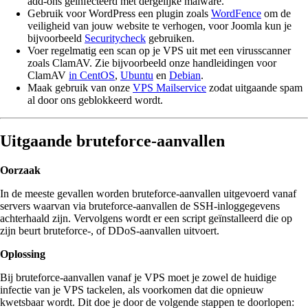
add-ons geïnfecteerd met dergelijke malware.
Gebruik voor WordPress een plugin zoals
WordFence
om de
veiligheid van jouw website te verhogen, voor Joomla kun je
bijvoorbeeld
Securitycheck
gebruiken.
Voer regelmatig een scan op je VPS uit met een virusscanner
zoals ClamAV. Zie bijvoorbeeld onze handleidingen voor
ClamAV
in CentOS
,
Ubuntu
en
Debian
.
Maak gebruik van onze
VPS Mailservice
zodat uitgaande spam
al door ons geblokkeerd wordt.
Uitgaande bruteforce-aanvallen
Oorzaak
In de meeste gevallen worden bruteforce-aanvallen uitgevoerd vanaf
servers waarvan via bruteforce-aanvallen de SSH-inloggegevens
achterhaald zijn. Vervolgens wordt er een script geïnstalleerd die op
zijn beurt bruteforce-, of DDoS-aanvallen uitvoert.
Oplossing
Bij bruteforce-aanvallen vanaf je VPS moet je zowel de huidige
infectie van je VPS tackelen, als voorkomen dat die opnieuw
kwetsbaar wordt. Dit doe je door de volgende stappen te doorlopen: