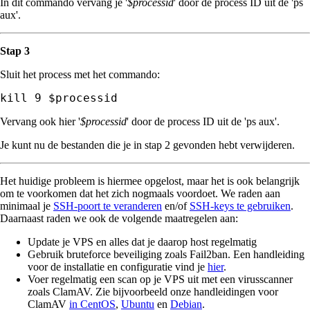
In dit commando vervang je '
$processid
' door de process ID uit de 'ps
aux'.
Stap 3
Sluit het process met het commando:
kill 9 $processid
Vervang ook hier '
$processid
' door de process ID uit de 'ps aux'.
Je kunt nu de bestanden die je in stap 2 gevonden hebt verwijderen.
Het huidige probleem is hiermee opgelost, maar het is ook belangrijk
om te voorkomen dat het zich nogmaals voordoet. We raden aan
minimaal je
SSH-poort te veranderen
en/of
SSH-keys te gebruiken
.
Daarnaast raden we ook de volgende maatregelen aan:
Update je VPS en alles dat je daarop host regelmatig
Gebruik bruteforce beveiliging zoals Fail2ban. Een handleiding
voor de installatie en configuratie vind je
hier
.
Voer regelmatig een scan op je VPS uit met een virusscanner
zoals ClamAV. Zie bijvoorbeeld onze handleidingen voor
ClamAV
in CentOS
,
Ubuntu
en
Debian
.