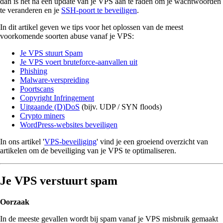
dan is het na een update van je VPS aan te raden om je wachtwoorden
te veranderen en je
SSH-poort te beveiligen
.
In dit artikel geven we tips voor het oplossen van de meest
voorkomende soorten abuse vanaf je VPS:
Je VPS stuurt Spam
Je VPS voert bruteforce-aanvallen uit
Phishing
Malware-verspreiding
Poortscans
Copyright Infringement
Uitgaande (D)DoS
(bijv. UDP / SYN floods)
Crypto miners
WordPress-websites beveiligen
In ons artikel '
VPS-beveiliging
' vind je een groeiend overzicht van
artikelen om de beveiliging van je VPS te optimaliseren.
Je VPS verstuurt spam
Oorzaak
In de meeste gevallen wordt bij spam vanaf je VPS misbruik gemaakt