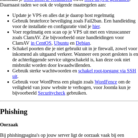
Daarnaast raden we ook de volgende maatregelen aan:
Update je VPS en alles dat je daarop host regelmatig
Gebruik bruteforce beveiliging zoals Fail2ban. Een handleiding
voor de installatie en configuratie vind je
hier
.
Voer regelmatig een scan op je VPS uit met een virusscanner
zoals ClamAV. Zie bijvoorbeeld onze handleidingen voor
ClamAV
in CentOS
,
Ubuntu
en
Debian
.
Schakel poorten die je niet gebruikt uit in je firewall, zowel voor
inkomend als uitgaand verkeer. Wanneer een poort gesloten is en
de achterliggende service uitgeschakeld is, kan deze ook niet
misbruikt worden door kwaadwillenden.
Gebruik sterke wachtwoorden en
schakel root-toegang via SSH
uit
.
Gebruik voor WordPress een plugin zoals
WordFence
om de
veiligheid van jouw website te verhogen, voor Joomla kun je
bijvoorbeeld
Securitycheck
gebruiken.
Phishing
Oorzaak
Bij phishingpagina's op jouw server ligt de oorzaak vaak bij een