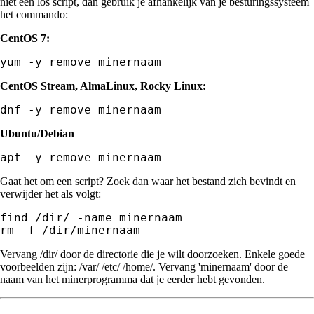
niet een los script, dan gebruik je afhankelijk van je besturingssysteem
het commando:
CentOS 7:
yum -y remove minernaam
CentOS Stream, AlmaLinux, Rocky Linux:
dnf -y remove minernaam
Ubuntu/Debian
apt -y remove minernaam
Gaat het om een script? Zoek dan waar het bestand zich bevindt en
verwijder het als volgt:
find /dir/ -name minernaam

rm -f /dir/minernaam
Vervang /dir/ door de directorie die je wilt doorzoeken. Enkele goede
voorbeelden zijn: /var/ /etc/ /home/. Vervang 'minernaam' door de
naam van het minerprogramma dat je eerder hebt gevonden.