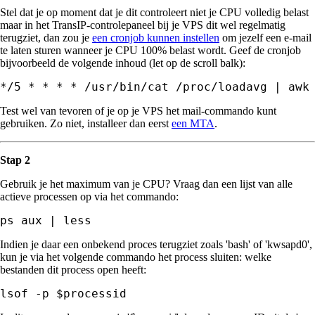
Stel dat je op moment dat je dit controleert niet je CPU volledig belast
maar in het TransIP-controlepaneel bij je VPS dit wel regelmatig
terugziet, dan zou je
een cronjob kunnen instellen
om jezelf een e-mail
te laten sturen wanneer je CPU 100% belast wordt. Geef de cronjob
bijvoorbeeld de volgende inhoud (let op de scroll balk):
*/5 * * * * /usr/bin/cat /proc/loadavg | awk
Test wel van tevoren of je op je VPS het mail-commando kunt
gebruiken. Zo niet, installeer dan eerst
een MTA
.
Stap 2
Gebruik je het maximum van je CPU? Vraag dan een lijst van alle
actieve processen op via het commando:
ps aux | less
Indien je daar een onbekend proces terugziet zoals 'bash' of 'kwsapd0',
kun je via het volgende commando het process sluiten: welke
bestanden dit process open heeft: