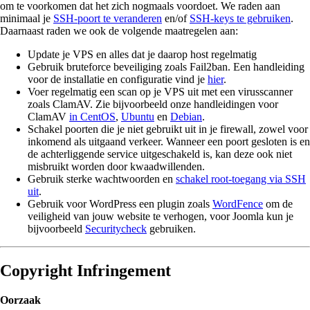
om te voorkomen dat het zich nogmaals voordoet. We raden aan
minimaal je
SSH-poort te veranderen
en/of
SSH-keys te gebruiken
.
Daarnaast raden we ook de volgende maatregelen aan:
Update je VPS en alles dat je daarop host regelmatig
Gebruik bruteforce beveiliging zoals Fail2ban. Een handleiding
voor de installatie en configuratie vind je
hier
.
Voer regelmatig een scan op je VPS uit met een virusscanner
zoals ClamAV. Zie bijvoorbeeld onze handleidingen voor
ClamAV
in CentOS
,
Ubuntu
en
Debian
.
Schakel poorten die je niet gebruikt uit in je firewall, zowel voor
inkomend als uitgaand verkeer. Wanneer een poort gesloten is en
de achterliggende service uitgeschakeld is, kan deze ook niet
misbruikt worden door kwaadwillenden.
Gebruik sterke wachtwoorden en
schakel root-toegang via SSH
uit
.
Gebruik voor WordPress een plugin zoals
WordFence
om de
veiligheid van jouw website te verhogen, voor Joomla kun je
bijvoorbeeld
Securitycheck
gebruiken.
Copyright Infringement
Oorzaak