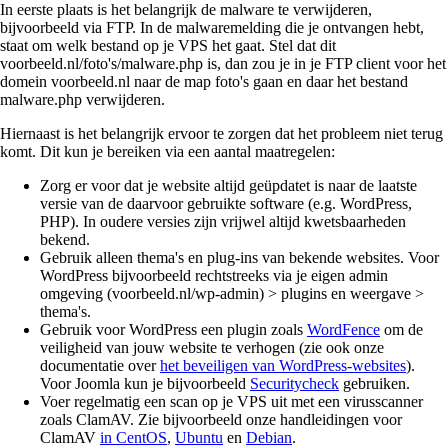
In eerste plaats is het belangrijk de malware te verwijderen,
bijvoorbeeld via FTP. In de malwaremelding die je ontvangen hebt,
staat om welk bestand op je VPS het gaat. Stel dat dit
voorbeeld.nl/foto's/malware.php is, dan zou je in je FTP client voor het
domein voorbeeld.nl naar de map foto's gaan en daar het bestand
malware.php verwijderen.
Hiernaast is het belangrijk ervoor te zorgen dat het probleem niet terug
komt. Dit kun je bereiken via een aantal maatregelen:
Zorg er voor dat je website altijd geüpdatet is naar de laatste
versie van de daarvoor gebruikte software (e.g. WordPress,
PHP). In oudere versies zijn vrijwel altijd kwetsbaarheden
bekend.
Gebruik alleen thema's en plug-ins van bekende websites. Voor
WordPress bijvoorbeeld rechtstreeks via je eigen admin
omgeving (voorbeeld.nl/wp-admin) > plugins en weergave >
thema's.
Gebruik voor WordPress een plugin zoals
WordFence
om de
veiligheid van jouw website te verhogen (zie ook onze
documentatie over
het beveiligen van WordPress-websites
).
Voor Joomla kun je bijvoorbeeld
Securitycheck
gebruiken.
Voer regelmatig een scan op je VPS uit met een virusscanner
zoals ClamAV. Zie bijvoorbeeld onze handleidingen voor
ClamAV
in CentOS
,
Ubuntu
en
Debian
.