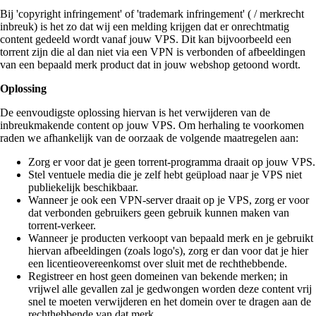
Bij 'copyright infringement' of 'trademark infringement' ( / merkrecht
inbreuk) is het zo dat wij een melding krijgen dat er onrechtmatig
content gedeeld wordt vanaf jouw VPS. Dit kan bijvoorbeeld een
torrent zijn die al dan niet via een VPN is verbonden of afbeeldingen
van een bepaald merk product dat in jouw webshop getoond wordt.
Oplossing
De eenvoudigste oplossing hiervan is het verwijderen van de
inbreukmakende content op jouw VPS. Om herhaling te voorkomen
raden we afhankelijk van de oorzaak de volgende maatregelen aan:
Zorg er voor dat je geen torrent-programma draait op jouw VPS.
Stel ventuele media die je zelf hebt geüpload naar je VPS niet
publiekelijk beschikbaar.
Wanneer je ook een VPN-server draait op je VPS, zorg er voor
dat verbonden gebruikers geen gebruik kunnen maken van
torrent-verkeer.
Wanneer je producten verkoopt van bepaald merk en je gebruikt
hiervan afbeeldingen (zoals logo's), zorg er dan voor dat je hier
een licentieovereenkomst over sluit met de rechthebbende.
Registreer en host geen domeinen van bekende merken; in
vrijwel alle gevallen zal je gedwongen worden deze content vrij
snel te moeten verwijderen en het domein over te dragen aan de
rechthebbende van dat merk.