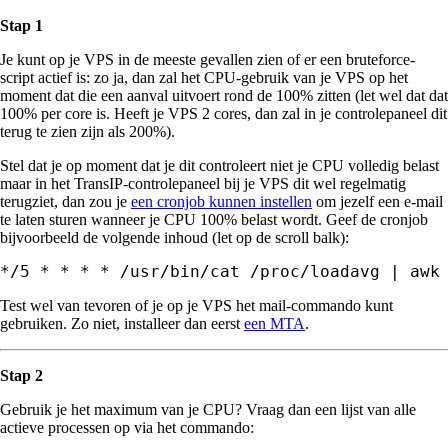
Stap 1
Je kunt op je VPS in de meeste gevallen zien of er een bruteforce-
script actief is: zo ja, dan zal het CPU-gebruik van je VPS op het
moment dat die een aanval uitvoert rond de 100% zitten (let wel dat dat
100% per core is. Heeft je VPS 2 cores, dan zal in je controlepaneel dit
terug te zien zijn als 200%).
Stel dat je op moment dat je dit controleert niet je CPU volledig belast
maar in het TransIP-controlepaneel bij je VPS dit wel regelmatig
terugziet, dan zou je
een cronjob kunnen instellen
om jezelf een e-mail
te laten sturen wanneer je CPU 100% belast wordt. Geef de cronjob
bijvoorbeeld de volgende inhoud (let op de scroll balk):
*/5 * * * * /usr/bin/cat /proc/loadavg | awk
Test wel van tevoren of je op je VPS het mail-commando kunt
gebruiken. Zo niet, installeer dan eerst
een MTA
.
Stap 2
Gebruik je het maximum van je CPU? Vraag dan een lijst van alle
actieve processen op via het commando: