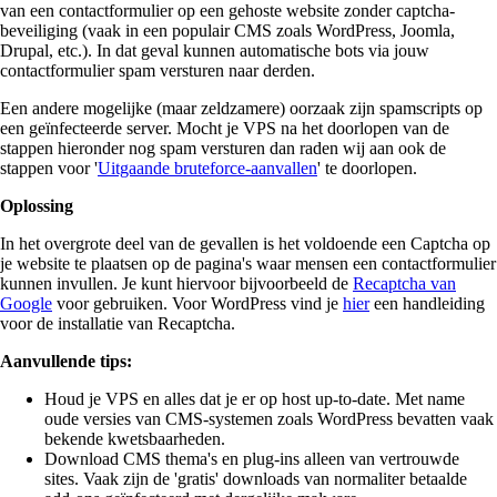
van een contactformulier op een gehoste website zonder captcha-
beveiliging (vaak in een populair CMS zoals WordPress, Joomla,
Drupal, etc.). In dat geval kunnen automatische bots via jouw
contactformulier spam versturen naar derden.
Een andere mogelijke (maar zeldzamere) oorzaak zijn spamscripts op
een geïnfecteerde server. Mocht je VPS na het doorlopen van de
stappen hieronder nog spam versturen dan raden wij aan ook de
stappen voor '
Uitgaande bruteforce-aanvallen
' te doorlopen.
Oplossing
In het overgrote deel van de gevallen is het voldoende een Captcha op
je website te plaatsen op de pagina's waar mensen een contactformulier
kunnen invullen. Je kunt hiervoor bijvoorbeeld de
Recaptcha van
Google
voor gebruiken. Voor WordPress vind je
hier
een handleiding
voor de installatie van Recaptcha.
Aanvullende tips:
Houd je VPS en alles dat je er op host up-to-date. Met name
oude versies van CMS-systemen zoals WordPress bevatten vaak
bekende kwetsbaarheden.
Download CMS thema's en plug-ins alleen van vertrouwde
sites. Vaak zijn de 'gratis' downloads van normaliter betaalde