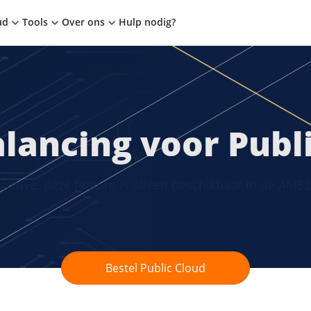
ud
Tools
Over ons
Hulp nodig?
lancing voor Publ
lusive: deze feature is alleen beschikbaar in de AMS2
Bestel Public Cloud