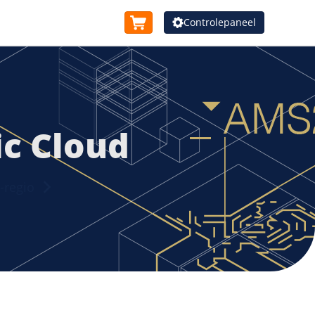
Controlepaneel
ic Cloud
-regio