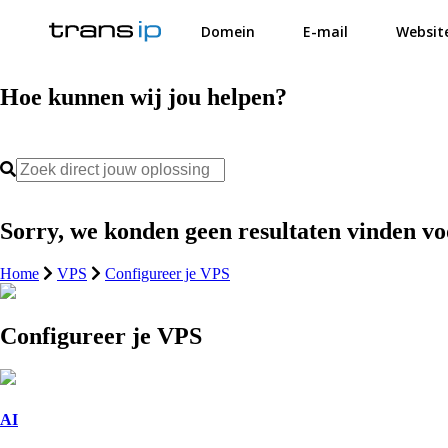
Domein
E-mail
Websit
Hoe kunnen wij jou helpen?
Sorry, we konden geen resultaten vinden v
Home
VPS
Configureer je VPS
Configureer je VPS
AI