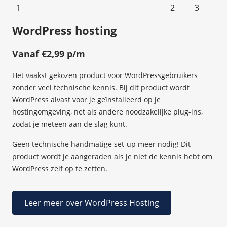
1
2
3
WordPress hosting
M
Vanaf €2,99 p/m
Va
Het vaakst gekozen product voor WordPressgebruikers
Man
zonder veel technische kennis. Bij dit product wordt
opl
WordPress alvast voor je geïnstalleerd op je
pre
hostingomgeving, net als andere noodzakelijke plug-ins,
kun
dt
zodat je meteen aan de slag kunt.
bin
 je
Geen technische handmatige set-up meer nodig! Dit
product wordt je aangeraden als je niet de kennis hebt om
WordPress zelf op te zetten.
Leer meer over WordPress Hosting