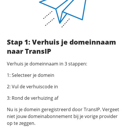
Fast Installs
Netwerk
Infrastructuur
BladeVPS
PerformanceVPS
Stap 1: Verhuis je domeinnaam
naar TransIP
Verhuis je domeinnaam in 3 stappen:
1: Selecteer je domein
2: Vul de verhuiscode in
3: Rond de verhuizing af
Nu is je domein geregistreerd door TransIP. Vergeet
niet jouw domeinabonnement bij je vorige provider
op te zeggen.