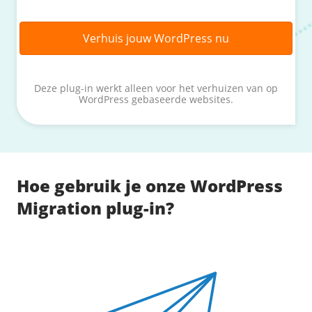
/
Networking
Prijsoverzicht
Secret management
HA-IP
Verhuis jouw WordPress nu
Load Balancer
Private Network
Deze plug-in werkt alleen voor het verhuizen van op
WordPress gebaseerde websites.
VPS-Firewall
/
Storage
Acronis Cyber Protect
Hoe gebruik je onze WordPress
Block Storage
Migration plug-in?
Weekly Backups
Snapshots
/
Overig
API