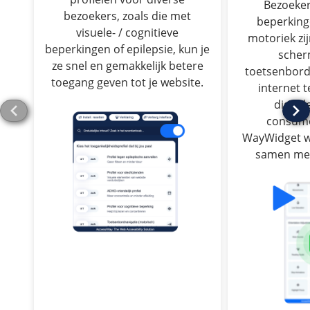
Bezoeker
bezoekers, zoals die met
beperking
visuele- / cognitieve
motoriek zij
beperkingen of epilepsie, kun je
scher
ze snel en gemakkelijk betere
toetsenbord
toegang geven tot je website.
internet 
digital
consume
WayWidget we
samen met