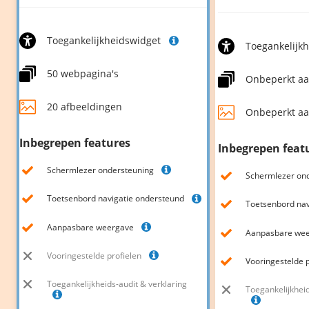
Toegankelijkheidswidget
Toegankelijk
50 webpagina's
Onbeperkt aa
20 afbeeldingen
Onbeperkt aa
Inbegrepen features
Inbegrepen feat
Schermlezer ondersteuning
Schermlezer on
Toetsenbord navigatie ondersteund
Toetsenbord nav
Aanpasbare weergave
Aanpasbare we
Vooringestelde profielen
Vooringestelde 
Toegankelijkheids-audit & verklaring
Toegankelijkheid