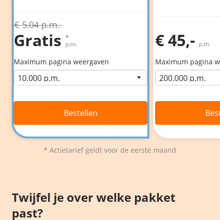
€ 5,04 p.m.
Gratis
€ 45,-
*
p.m.
p.m.
Maximum pagina weergaven
Maximum pagina w
Bestellen
Bes
* Actietarief geldt voor de eerste maand
Twijfel je over welke pakket
past?