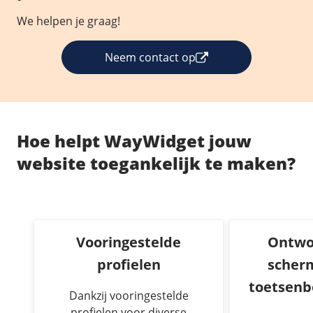
We helpen je graag!
Neem contact op
Hoe helpt WayWidget jouw
website toegankelijk te maken?
Vooringestelde
Ontwo
profielen
scherm
toetsenb
Dankzij vooringestelde
profielen voor diverse