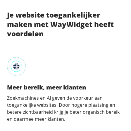
/
Networking
Prijsoverzicht
Secret management
Je website toegankelijker
HA-IP
maken met WayWidget heeft
Load Balancer
voordelen
Private Network
VPS-Firewall
/
Storage
Acronis Cyber Protect
Block Storage
Meer bereik, meer klanten
Weekly Backups
Snapshots
Zoekmachines en AI geven de voorkeur aan
toegankelijke websites. Door hogere plaatsing en
betere zichtbaarheid krijg je beter organisch bereik
/
Overig
en daarmee meer klanten.
API