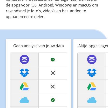
de apps voor iOS, Android, Windows en macOS om
razendsnel je foto’s, video’s en bestanden te
uploaden en te delen.
Vergelijking met andere aanbieders
Voordeel
Stack
Dropbox
Google
Geen analyse van jouw data
Altijd opgeslage
Geen analyse van jouw data
Ja
Nee
Nee
Altijd opgeslagen in Nederland
Ja
Nee
Nee
Webinterface en apps
Ja
Ja
Ja
Binnen één uur reactie op vragen
Ja
Nee
Nee
Two-factor authentication
Ja
Ja
Ja
SFTP-ondersteuning
Ja
Nee
Nee
WebDAV-ondersteuning
Ja
Nee
Nee
Online documenten bewerken
Ja
Ja
Ja
Samenwerken in documenten
Ja
Ja
Ja