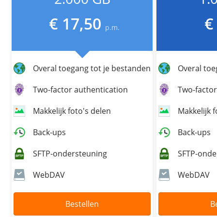
/
Networking
Prijsoverzicht
€ 17,50
€ 
Secret management
HA-IP
p.m.
Load Balancer
Private Network
Overal toegang tot je bestanden
Overal toe
VPS-Firewall
Two-factor authentication
Two-factor
/
Storage
Makkelijk foto's delen
Makkelijk f
Acronis Cyber Protect
Block Storage
Back-ups
Back-ups
Weekly Backups
SFTP-ondersteuning
SFTP-onde
Snapshots
WebDAV
WebDAV
/
Overig
Bestellen
B
API