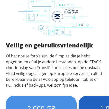
/
Back-up & Opslag
.eu domein
Public Cloud
Hulp nodig?
.be domein
STACK - online opslag
/
Orchestration
/
Security & Compliance
/
TransIP
/
Network
Acronis Cyber Protect
Kubernetes
Digitale toegankelijkheid
Controlepaneel
Ons verhaal
Load balancing
Verhuishulp
/
Add-ons
Legal & security
/
Software
OpenStack Connect
GDPR Protect
Contact
AccessiWay - toegankelijkheid
Bring Your Own IP
Linux Server
Veilig en gebruiksvriendelijk
SiteSweep
Social Media Hub
Dedicated IP Subnet
Windows Server
/
Overig
SSL
Of het nou je foto’s zijn, de filmpjes die je hebt
iubenda - compliancy
Microsoft Essentials
opgenomen of al je andere bestanden, op de STACK-
Nieuws
/
Volumes
Billdu - facturatieapp
Plesk
cloudopslag van TransIP kun je alles online opslaan.
Blog
Patchman
Volume storage
Altijd veilig opgeslagen op Europese servers en altijd
cPanel
Webinars
bereikbaar via de STACK-app op telefoon, tablet of
Volume backups
DirectAdmin
/
PC. Inclusief back-ups, wel zo’n fijn idee.
Websitebouwer
Library
Encrypted volumes
OpenClaw
Vacatures
AI Site Assistant voor WordPress
n8n
/
Other
2.000 GB
1.