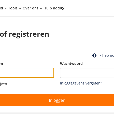
ud
Tools
Over ons
Hulp nodig?
of registreren
Ik heb n
am
Wachtwoord
Inloggegevens vergeten?
ijven
Inloggen