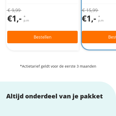
Fast Installs
€ 9,99
€ 15,99
Netwerk
€1,-
€1,-
*
*
Infrastructuur
p.m
p.m
BladeVPS
PerformanceVPS
Bestellen
Bes
*Actietarief geldt voor de eerste 3 maanden
Altijd onderdeel van je pakket