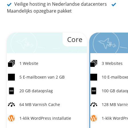
/
Networking
Prijsoverzicht
Veilige hosting in Nederlandse datacenters
Maandelijks opzegbare pakket
Secret management
HA-IP
Load Balancer
Private Network
Core
VPS-Firewall
/
Storage
1 Website
3 Websites
Acronis Cyber Protect
Block Storage
5 E-mailboxen van 2 GB
10 E-mailbox
Weekly Backups
20 GB dataopslag
100 GB datao
Snapshots
64 MB Varnish Cache
128 MB Varni
/
Overig
1-klik WordPress installatie
1-klik WordPre
API