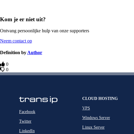
Kom je er niet uit?
Ontvang persoonlijke hulp van onze supporters
Neem contact op
Definition by
Author
0
0
CLOUD HOSTING
VPS
Facebook
Windows Server
Twitter
Linux Server
LinkedIn