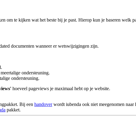
ken om te kijken wat het beste bij je past. Hierop kun je baseren welk p
updated documenten wanneer er wetswijzigingen zijn.
l.
meertalige ondersteuning.
alige ondersteuning.
iews'
hoeveel pageviews je maximaal hebt op je website.
ingpakket. Bij een
handover
wordt iubenda ook niet meegenomen naar h
nda
pakket.