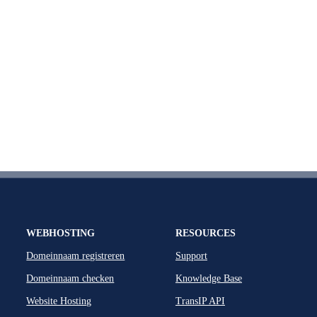
WEBHOSTING
RESOURCES
Domeinnaam registreren
Support
Domeinnaam checken
Knowledge Base
Website Hosting
TransIP API