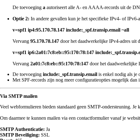
De toevoeging
a
autoriseert alle A- en AAAA-records uit de DN
Optie 2:
In andere gevallen kun je het specifieke IPv4- of IPv6-
v=spf1 ip4:95.170.78.147 include:_spf.transip.email ~all
Vervang
95.170.78.147
door het daadwerkelijke IPv4-adres uit 
v=spf1 ip6:2a01:7c8:eb::95:170:78:147 include:_spf.transip.e
Vervang
2a01:7c8:eb::95:170:78:147
door het daadwerkelijke I
De toevoeging
include:_spf.transip.email
is enkel nodig als je
Met SPF-records zijn nog meer configuratieopties mogelijk dan in
Via SMTP mailen
Veel webformulieren bieden standaard geen SMTP-ondersteuning. Je kun
Om daarmee te kunnen mailen via een contactformulier vanaf je website
SMTP Authenticatie:
Ja
SMTP Beveiliging:
SSL