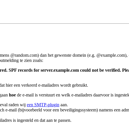
 namens @random.com) dan het gewenste domein (e.g. @example.com), of
tmelding te zien zoals:
ed. SPF records for server.example.com could not be verified. Pleas
dat hier een verkeerd e-mailadres wordt gebruikt.
 gaan
hoe
de e-mail is verstuurt en welk e-mailadres daarvoor is ingest
geval raden wij
een SMTP-plugin
aan.
ch e-mail (bijvoorbeeld voor een beveiligingssysteem) namens een admi
ladres is ingesteld en dat aan te passen.