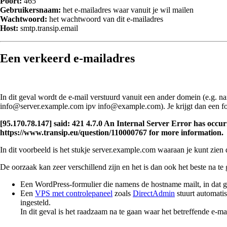
Poort:
465
Gebruikersnaam:
het e-mailadres waar vanuit je wil mailen
Wachtwoord:
het wachtwoord van dit e-mailadres
Host:
smtp.transip.email
Een verkeerd e-mailadres
In dit geval wordt de e-mail verstuurd vanuit een ander domein (e.g.
info@server.example.com ipv info@example.com). Je krijgt dan een fou
[95.170.78.147] said: 421 4.7.0 An Internal Server Error has occurr
https://www.transip.eu/question/110000767 for more information.
In dit voorbeeld is het stukje server.example.com waaraan je kunt zien 
De oorzaak kan zeer verschillend zijn en het is dan ook het beste na te
Een WordPress-formulier die namens de hostname mailt, in dat 
Een
VPS met controlepaneel
zoals
DirectAdmin
stuurt automatis
ingesteld.
In dit geval is het raadzaam na te gaan waar het betreffende e-mai