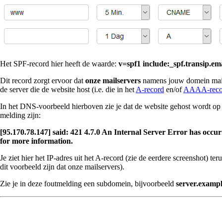
Het SPF-record hier heeft de waarde:
v=spf1 include:_spf.transip.ema
Dit record zorgt ervoor dat
onze mailservers
namens jouw domein mail 
de server die de website host (i.e. die in het
A-record
en/of
AAAA-reco
In het DNS-voorbeeld hierboven zie je dat de website gehost wordt op
melding zijn:
[95.170.78.147] said: 421 4.7.0 An Internal Server Error has occur
for more information.
Je ziet hier het IP-adres uit het A-record (zie de eerdere screenshot) te
dit voorbeeld zijn dat onze mailservers).
Zie je in deze foutmelding een subdomein, bijvoorbeeld
server.examp