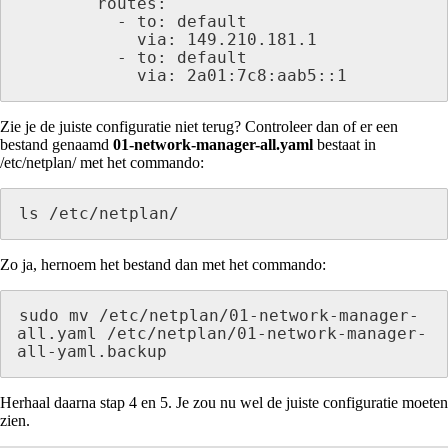
        routes:

          - to: default

            via: 149.210.181.1

          - to: default

            via: 2a01:7c8:aab5::1 
Zie je de juiste configuratie niet terug? Controleer dan of er een
bestand genaamd
01-network-manager-all.yaml
bestaat in
/etc/netplan/ met het commando:
ls /etc/netplan/
Zo ja, hernoem het bestand dan met het commando:
sudo mv /etc/netplan/01-network-manager-
all.yaml /etc/netplan/01-network-manager-
all-yaml.backup
Herhaal daarna stap 4 en 5. Je zou nu wel de juiste configuratie moeten
zien.