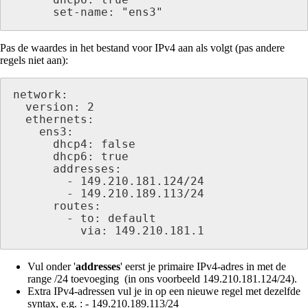
      dhcp6: true

      set-name: "ens3"
Pas de waardes in het bestand voor IPv4 aan als volgt (pas andere
regels niet aan):
network:

  version: 2

  ethernets:

    ens3:

      dhcp4: false

      dhcp6: true

      addresses:

        - 149.210.181.124/24

        - 149.210.189.113/24

      routes:

        - to: default

          via: 149.210.181.1    
Vul onder '
addresses
' eerst je primaire IPv4-adres in met de
range /24 toevoeging (in ons voorbeeld 149.210.181.124/24).
Extra IPv4-adressen vul je in op een nieuwe regel met dezelfde
syntax, e.g. : - 149.210.189.113/24