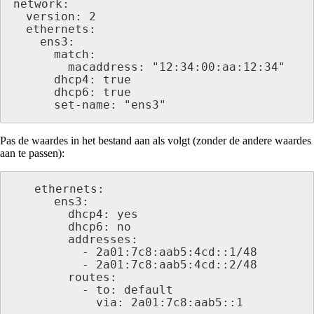
network:

  version: 2

  ethernets:

    ens3:

      match:

        macaddress: "12:34:00:aa:12:34"

      dhcp4: true

      dhcp6: true

      set-name: "ens3"
Pas de waardes in het bestand aan als volgt (zonder de andere waardes
aan te passen):
   ethernets:

      ens3:

        dhcp4: yes

        dhcp6: no

        addresses:

          - 2a01:7c8:aab5:4cd::1/48

          - 2a01:7c8:aab5:4cd::2/48

        routes:

          - to: default

            via: 2a01:7c8:aab5::1    