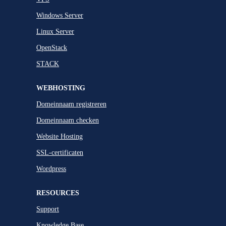
Windows Server
Linux Server
OpenStack
STACK
WEBHOSTING
Domeinnaam registreren
Domeinnaam checken
Website Hosting
SSL-certificaten
Wordpress
RESOURCES
Support
Knowledge Base