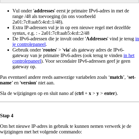
Vul onder '
addresses
' eerst je primaire IPv6-adres in met de
range /48 als toevoeging (in ons voorbeeld
2a01:7c8:aab5:4cd::1/48).
Extra IP-adressen vul je in op een nieuwe regel met dezelfde
syntax, e.g. : - 2a01:7c8:aab5:4cd::2/48
De IPv6-adressen die je invult onder '
Addresses
' vind je terug
in
je controlepaneel
.
Gebruik onder '
routes
' > '
via
' als gateway adres de IPv6-
gateway van je primaire IPv6-adres (ook terug te vinden
in het
controlepaneel
). Voor secondaire IPv6-adressen geef je geen
gateway op.
Pas eventueel andere reeds aanwezige variabelen zoals ‘
match
’, ‘
set-
name
’ en '
version
' niet aan.
Sla de wijzigingen op en sluit nano af (
ctrl
+
x
>
y
>
enter
).
Stap 4
Om het nieuwe IP-adres in gebruik te kunnen nemen verwerk je de
wijzigingen met het volgende commando: