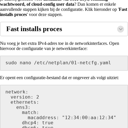
wachtwoord, of cloud-config user data
? Dan komen er enkele
aanvullende stappen kijken bij de configuratie. Klik hieronder op '
Fast
installs proces
' voor deze stappen.
Fast installs proces
Nu voeg je het extra IPv4-adres toe in de networkinterfaces. Open
hiervoor de configuratie van je netwerkinterface:
sudo nano /etc/netplan/01-netcfg.yaml
Er opent een configuratie-bestand dat er ongeveer als volgt uitziet:
network:

  version: 2

  ethernets:

    ens3:

      match:

        macaddress: "12:34:00:aa:12:34"

      dhcp4: true
