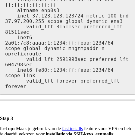
ff:ff:ff:ff:ff:ff

    altname enp0s3

    inet 37.123.123.123/24 metric 100 brd 
37.97.200.255 scope global dynamic ens3

       valid_lft 81511sec preferred_lft 
81511sec

    inet6 
2a01:7c8:aaaa:1:1234:ff:feaa:1234/64 
scope global dynamic mngtmpaddr n                                                                                                                                  
oprefixroute

       valid_lft 2591998sec preferred_lft 
604798sec

    inet6 fe80::1234:ff:feaa:1234/64 
scope link

       valid_lft forever preferred_lft 
forever
Stap 3
Let op:
Maak je gebruik van de
fast installs
feature voor VPS en heb
je daarbij gekozen voor
installatie via SSH-keys, eenmalig