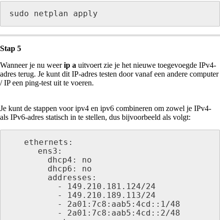
sudo netplan apply
Stap 5
Wanneer je nu weer
ip a
uitvoert zie je het nieuwe toegevoegde IPv4-
adres terug. Je kunt dit IP-adres testen door vanaf een andere computer
/ IP een ping-test uit te voeren.
Je kunt de stappen voor ipv4 en ipv6 combineren om zowel je IPv4-
als IPv6-adres statisch in te stellen, dus bijvoorbeeld als volgt:
   ethernets:

      ens3:

        dhcp4: no

        dhcp6: no

        addresses:

          - 149.210.181.124/24

          - 149.210.189.113/24

          - 2a01:7c8:aab5:4cd::1/48

          - 2a01:7c8:aab5:4cd::2/48
