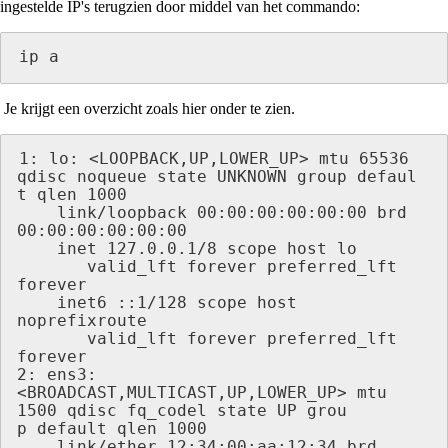
ingestelde IP's terugzien door middel van het commando:
ip a
Je krijgt een overzicht zoals hier onder te zien.
1: lo: <LOOPBACK,UP,LOWER_UP> mtu 65536 
qdisc noqueue state UNKNOWN group defaul                                                                                                                                  
t qlen 1000

    link/loopback 00:00:00:00:00:00 brd 
00:00:00:00:00:00

    inet 127.0.0.1/8 scope host lo

       valid_lft forever preferred_lft 
forever

    inet6 ::1/128 scope host 
noprefixroute

       valid_lft forever preferred_lft 
forever

2: ens3: 
<BROADCAST,MULTICAST,UP,LOWER_UP> mtu 
1500 qdisc fq_codel state UP grou                                                                                                                                  
p default qlen 1000

    link/ether 12:34:00:aa:12:34 brd 