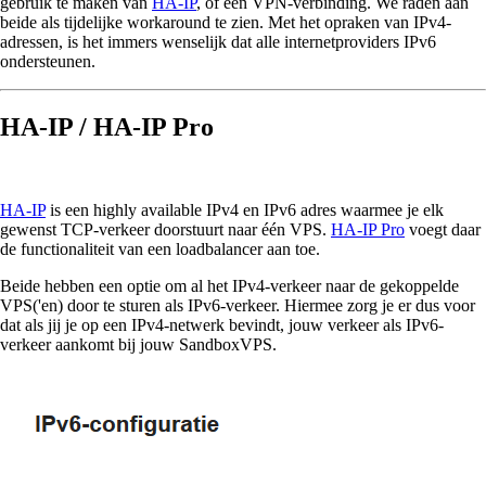
gebruik te maken van
HA-IP
, of een VPN-verbinding. We raden aan
beide als tijdelijke workaround te zien. Met het opraken van IPv4-
adressen, is het immers wenselijk dat alle internetproviders IPv6
ondersteunen.
HA-IP / HA-IP Pro
HA-IP
is een highly available IPv4 en IPv6 adres waarmee je elk
gewenst TCP-verkeer doorstuurt naar één VPS.
HA-IP Pro
voegt daar
de functionaliteit van een loadbalancer aan toe.
Beide hebben een optie om al het IPv4-verkeer naar de gekoppelde
VPS('en) door te sturen als IPv6-verkeer. Hiermee zorg je er dus voor
dat als jij je op een IPv4-netwerk bevindt, jouw verkeer als IPv6-
verkeer aankomt bij jouw SandboxVPS.