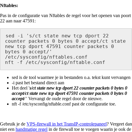
Nftables:
Pas in de configuratie van Nftables de regel voor het openen van poort
22 aan naar 47591:
sed -i 's/ct state new tcp dport 22 
counter packets 0 bytes 0 accept/ct state 
new tcp dport 47591 counter packets 0 
bytes 0 accept/' 
/etc/sysconfig/nftables.conf

nft -f /etc/sysconfig/nftable.conf
sed is de tool waarmee je in bestanden o.a. tekst kunt vervangen
-i past het bestand direct aan
Het deel '
s/ct state new tcp dport 22 counter packets 0 bytes 0
accept/ct state new tcp dport 47591 counter packets 0 bytes 0
accept/
'
Vervangt de oude regel door de nieuwe.
nft -f /etc/sysconfig/nftable.conf past de configuratie toe.
Gebruik je de
VPS-firewall in het TransIP-controlepaneel
? Vergeet dan
niet een
handmatige regel
in de firewall toe te voegen waarin je ook de