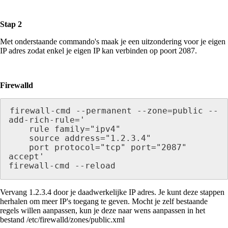
Stap 2
Met onderstaande commando's maak je een uitzondering voor je eigen
IP adres zodat enkel je eigen IP kan verbinden op poort 2087.
Firewalld
firewall-cmd --permanent --zone=public --
add-rich-rule='

    rule family="ipv4"

    source address="1.2.3.4"

    port protocol="tcp" port="2087" 
accept'

firewall-cmd --reload
Vervang 1.2.3.4 door je daadwerkelijke IP adres. Je kunt deze stappen
herhalen om meer IP's toegang te geven. Mocht je zelf bestaande
regels willen aanpassen, kun je deze naar wens aanpassen in het
bestand /etc/firewalld/zones/public.xml