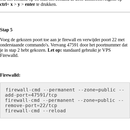
ctrl
+
x
>
y
>
enter
te drukken.
Stap 5
Voeg de gekozen poort toe aan je firewall en verwijder poort 22 met
onderstaande commando's. Vervang 47591 door het poortnummer dat
je in stap 2 hebt gekozen.
Let op:
standaard gebruikt je VPS
Firewalld.
Firewalld:
firewall-cmd --permanent --zone=public --
add-port=47591/tcp

firewall-cmd --permanent --zone=public --
remove-port=22/tcp

firewall-cmd --reload