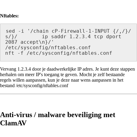
Nftables:
sed -i '/chain cP-Firewall-1-INPUT {/,/}/ 
s/}/        ip saddr 1.2.3.4 tcp dport 
2087 accept\n}/' 
/etc/sysconfig/nftables.conf

nft -f /etc/sysconfig/nftables.conf
Vervang 1.2.3.4 door je daadwerkelijke IP adres. Je kunt deze stappen
herhalen om meer IP's toegang te geven. Mocht je zelf bestaande
regels willen aanpassen, kun je deze naar wens aanpassen in het
bestand /etc/sysconfig/nftables.conf
Anti-virus / malware beveiliging met
ClamAV