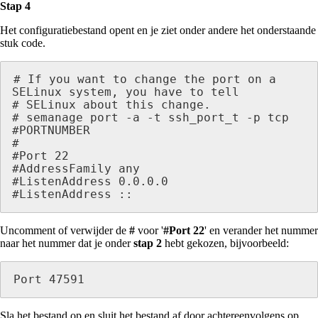
Stap 4
Het configuratiebestand opent en je ziet onder andere het onderstaande
stuk code.
# If you want to change the port on a 
SELinux system, you have to tell

# SELinux about this change.

# semanage port -a -t ssh_port_t -p tcp 
#PORTNUMBER

#

#Port 22 

#AddressFamily any

#ListenAddress 0.0.0.0

#ListenAddress :: 
Uncomment of verwijder de
#
voor '
#Port 22
' en verander het nummer
naar het nummer dat je onder
stap 2
hebt gekozen, bijvoorbeeld:
Port 47591
Sla het bestand op en sluit het bestand af door achtereenvolgens op