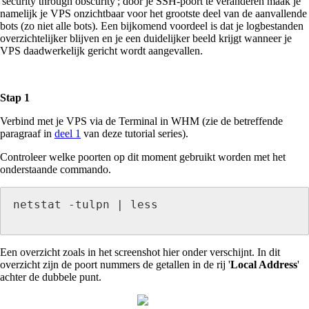
'security through obscurity'; door je SSH-poort te veranderen maak je
namelijk je VPS onzichtbaar voor het grootste deel van de aanvallende
bots (zo niet alle bots). Een bijkomend voordeel is dat je logbestanden
overzichtelijker blijven en je een duidelijker beeld krijgt wanneer je
VPS daadwerkelijk gericht wordt aangevallen.
Stap 1
Verbind met je VPS via de Terminal in WHM (zie de betreffende
paragraaf in
deel 1
van deze tutorial series).
Controleer welke poorten op dit moment gebruikt worden met het
onderstaande commando.
netstat -tulpn | less

Een overzicht zoals in het screenshot hier onder verschijnt. In dit
overzicht zijn de poort nummers de getallen in de rij '
Local Address
'
achter de dubbele punt.