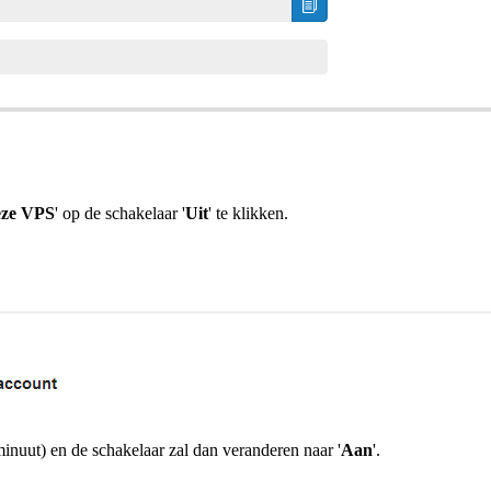
eze VPS
' op de schakelaar '
Uit
' te klikken.
uut) en de schakelaar zal dan veranderen naar '
Aan
'.