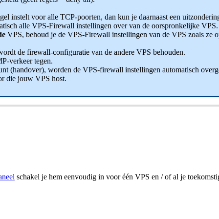
gel instelt voor alle TCP-poorten, dan kun je daarnaast een uitzonderin
sch alle VPS-Firewall instellingen over van de oorspronkelijke VPS.
fde
VPS, behoud je de VPS-Firewall instellingen van de VPS zoals ze op 
 wordt de firewall-configuratie van de andere VPS behouden.
P-verkeer tegen.
nt (handover), worden de VPS-firewall instellingen automatisch over
or die jouw VPS host.
aneel
schakel je hem eenvoudig in voor één VPS en / of al je toekomsti