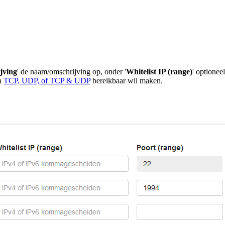
jving
' de naam/omschrijving op, onder '
Whitelist IP (range)
' optionee
ia
TCP, UDP, of TCP & UDP
bereikbaar wil maken.