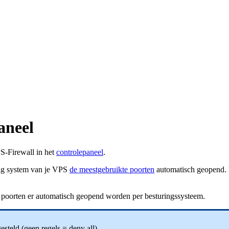
aneel
S-Firewall in het
controlepaneel
.
ing system van je VPS
de meestgebruikte poorten
automatisch geopend. Ui
ke poorten er automatisch geopend worden per besturingssysteem.
gesteld (geen regels = deny all).