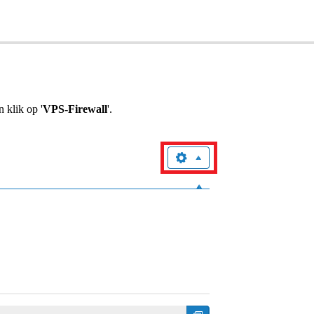
n klik op '
VPS-Firewall
'.