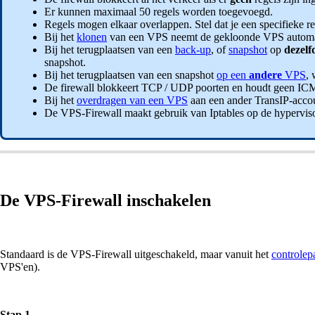
Er kunnen maximaal 50 regels worden toegevoegd.
Regels mogen elkaar overlappen. Stel dat je een specifieke re
Bij het
klonen
van een VPS neemt de gekloonde VPS automati
Bij het terugplaatsen van een
back-up
, of
snapshot
op
dezel
snapshot.
Bij het terugplaatsen van een snapshot
op een
andere
VPS
,
De firewall blokkeert TCP / UDP poorten en houdt geen ICM
Bij het
overdragen van een VPS
aan een ander TransIP-accou
De VPS-Firewall maakt gebruik van Iptables op de hypervis
De VPS-Firewall inschakelen
Standaard is de VPS-Firewall uitgeschakeld, maar vanuit het
controlep
VPS'en).
Stap 1