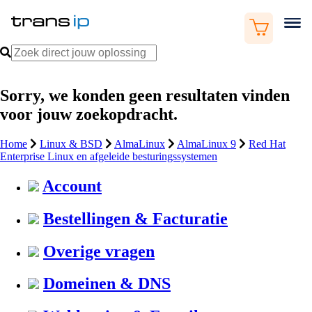
Sorry, we konden geen resultaten vinden
voor jouw zoekopdracht.
Home
Linux & BSD
AlmaLinux
AlmaLinux 9
Red Hat
Enterprise Linux en afgeleide besturingssystemen
Account
Bestellingen & Facturatie
Overige vragen
Domeinen & DNS