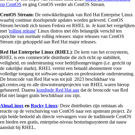
op CentOS
en ging CentOS verder als CentOS Stream.
CentOS Stream:
De ontwikkelingstak van Red Hat Enterprise Linux
waarbij continue doorlopende updates worden geleverd. CentOS
Stream bevindt zich tussen Fedora en RHEL in. Je kunt het vergelijken
met '
rolling release
' Linux distros met één belangrijk verschil ten
opzichte van normale rolling releases: major releases van CentOS
Stream zijn gekoppeld aan Red Hat major releases.
Red Hat Enterprise Linux (RHEL)
: De kern van het ecosysteem,
RHEL is een commerciële distributie die zich richt op stabiliteit,
veiligheid, en ondersteuning voor bedrijfsomgevingen (i.e. gericht op
de zakelijke markt). RHEL vereist een betaald abonnement voor
volledige toegang tot software-updates en professionele ondersteuning.
De broncode van Red Hat was tot juli 2023 beschikbaar via
git.centos.org en alle downstreamprojecten van RHEL waren hierop
gebaseerd. Daarna
kondigde Red Hat aan
dat de broncode van Red
Hat niet langer gratis beschikbaar zou zijn.
AlmaLinux
en
Rocky Linux
: Deze distributies zijn ontstaan als
reactie op de verschuiving van CentOS naar een upstream project. Ze
zijn beide bedoeld als directe vervangers voor de traditionele CentOS
en bieden een gratis, enterprise-niveau besturingssysteem dat nauw
aansluit bij RHEL.