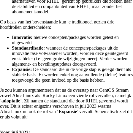
alternatieven voor RHEL, gericht op gebruikers die zoeken naar
de stabiliteit en compatibiliteit van RHEL, maar zonder het
abonnementsmodel.
Op basis van het bovenstaande kun je traditioneel gezien drie
hoofdrollen onderscheiden:
Innovatie:
nieuwe concepten/packages worden getest en
uitgewerkt
Standaardisatie:
wanneer de concepten/packages uit de
innovatie fase volwassener worden, worden deze geïntegreerd
en stabieler (i.e. geen grote wijzigingen meer). Verder worden
algemene- en beveilingsupdates doorgevoerd.
Expansie:
De standaard die in de vorige stap is gelegd dient als
stabiele basis. Er worden enkel nog aanvullende (kleine) features
toegevoegd die geen invloed op die basis hebben.
Je zou kunnen argumenteren dat na de overstap naar CentOS Stream
zowel AlmaLinux als Rocky Linux een vierde rol vervullen, namelijk
‘
adoptatie
’. Zij namen de standaard die door RHEL gevormd wordt
over. Dit is echter enigszins verschoven in juli 2023 waarna
AlmaLinux nu ook de rol van ‘
Expansie
’ vervult. Schematisch ziet dit
er als volgt uit:
Voor juli 2023: