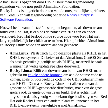
AlmaLinux is opgericht door CloudLinux maar tegenwoordig
eigendom van de non-profit AlmaLinux Foundation.
Rocky Linux is opgericht door een van de oorspronkelijke oprichters
van CentOS en valt tegenwoordig onder de
Rocky Enterprise
Software Foundation
.
Hoewel beide vanuit hetzelfde startpunt begonnen, als downstream
build van Red Hat, is er sinds de zomer van 2023 een en ander
veranderd. Red Hat besloot om de source code voor Red Hat niet
langer publiekelijk beschikbaar te maken. Hierop hebben AlmaLinux
en Rocky Linux beide een andere aanpak gekozen:
AlmaLinux:
Plaatst zich nu op dezelfde plaats als RHEL in het
RHEL-ecosysteem. Dit betekent dat AlmaLinux CentOS Stream
als basis gebruikt (eigenlijk net als RHEL), maar zelf bepaalt
wanneer het welke updates/patches doorvoert.
Rocky Linux:
Blijft een downstream build van RHEL maar
gebruikt nu
enkele andere bronnen
om aan de source code te
komen, zoals bijvoorbeeld de code in de UBI container image
van RHEL. Dit maakt Rocky Linux niet alleen een van de
grootste op RHEL-gebaseerde distributies, maar van de grote
spelers ook de enige downstream build. Het is echter niet
uitgesloten dat als gevolg van toekomstige beslissingen van Red
Hat ook Rocky Linux een andere plaats zal innemen in het
RHEL-ecosysteem, vergelijkbaar met AlmaLinux.