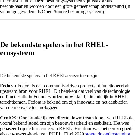
Enterprise Linux. Deze besturingssystemen zijn vaak gratis
beschikbaar en worden door een grote gemeenschap ondersteund (in
sommige gevallen als Open Source besturingssysteem).
De bekendste spelers in het RHEL-
ecosysteem
De bekendste spelers in het RHEL-ecosysteem zijn:
Fedora:
Fedora is een community-driven project dat functioneert als
upstream-bron voor RHEL. Dit betekent dat veel van de technologie
en functies die in Fedora worden ontwikkeld, uiteindelijk in RHEL
terechtkomen. Fedora is bekend om zijn innovatie en het aanbieden
van de nieuwste technologieën.
CentOS:
Oorspronkelijk een directe downstream kloon van RHEL dat
vooral bekend stond om zijn betrouwbaarheid en stabiliteit. Het was
gebaseerd op de broncode van RHEL. Hierdoor was het een zo goed
als een-op-een-kopie van RHEL. Eind 2020
stopte de ondersteuning