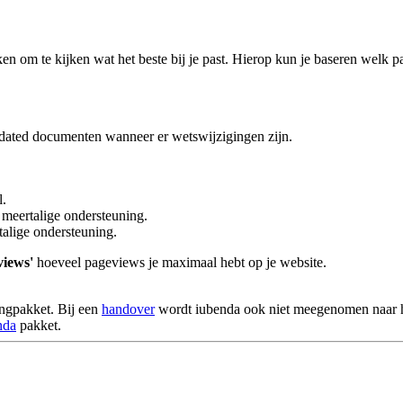
ken om te kijken wat het beste bij je past. Hierop kun je baseren welk p
updated documenten wanneer er wetswijzigingen zijn.
l.
meertalige ondersteuning.
alige ondersteuning.
iews'
hoeveel pageviews je maximaal hebt op je website.
ingpakket. Bij een
handover
wordt iubenda ook niet meegenomen naar h
nda
pakket.