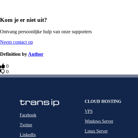
Kom je er niet uit?
Ontvang persoonlijke hulp van onze supporters
Neem contact op
Definition by
Author
0
0
CLOUD HOSTING
VPS
Facebook
Windows Server
Twitter
Linux Server
LinkedIn