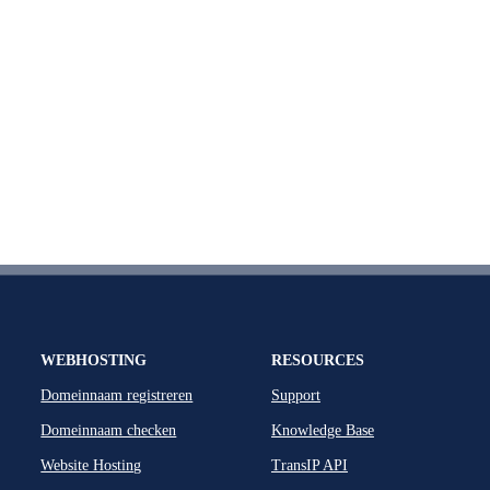
WEBHOSTING
RESOURCES
Domeinnaam registreren
Support
Domeinnaam checken
Knowledge Base
Website Hosting
TransIP API