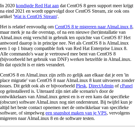
In 2020
kondigde Red Hat aan
dat CentOS 8 geen support meer krijgt
na eind 2021 en wordt opgevolgd door CentOS Stream, zie ook ons
artikel '
Wat is CentOS Stream
'.
Het is relatief eenvoudig om
CentOS 8 te migreren naar AlmaLinux 8
,
maar merk je na die overstap, of na een nieuwe (her)installatie van
AlmaLinux enig verschil in gebruik ten opzichte van CentOS 8? Het
antwoord daarop is in principe nee. Net als CentOS 8 is AlmaLinux
een 1 op 1 binary compatible fork van Red Hat Enterprise Linux 8.
Alle commando's waar je vertrouwd mee bent van CentOS 8
(bijvoorbeeld het gebruik van DNF) werken hetzelfde in AlmaLinux.
In dat opzicht is er niets verandert.
CentOS 8 en AlmaLinux zijn zelfs zo gelijk aan elkaar dat je een 'in
place migratie' van CentOS 8 naar AlmaLinux 8 kunt uitvoeren zonder
issues. Dit geldt ook als er bijvoorbeeld
Plesk
,
DirectAdmin
of
cPanel
op geïnstalleerd is. Uiteraard zijn niet alle scenario's door de
ontwikkelaars van AlmaLinux getest en is er een kans dat specifieke
(obscure) software AlmaLinux nog niet ondersteunt. Bij twijfel kun je
altijd het beste contact opnemen met de ontwikkelaar van specifieke
software, of simpelweg
een snapshot maken van je VPS
, vervolgens
migreren naar AlmaLinux 8 en de software testen.