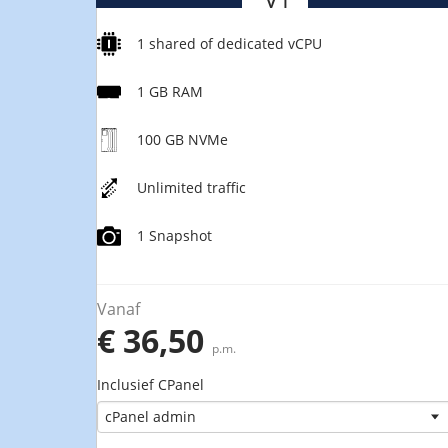
1 shared of dedicated vCPU
1 GB RAM
100 GB NVMe
Unlimited traffic
1 Snapshot
Vanaf
€ 36,50
p.m.
Inclusief CPanel