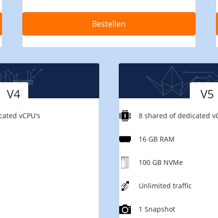
Bestellen
Versie
V4
V5
cated vCPU's
8 shared of dedicated v
16 GB RAM
100 GB NVMe
Unlimited traffic
1 Snapshot