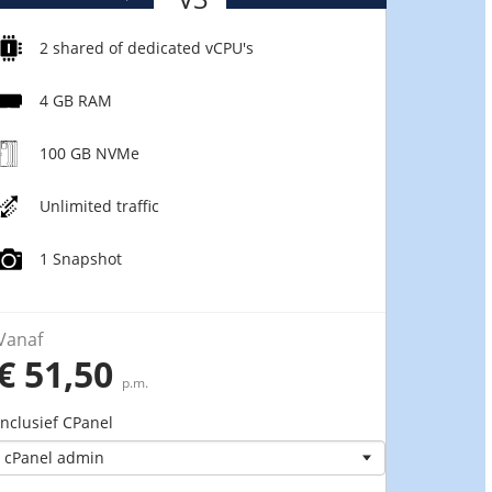
2 shared of dedicated vCPU's
4 GB RAM
100 GB NVMe
Unlimited traffic
1 Snapshot
Vanaf
€ 51,50
p.m.
Inclusief CPanel