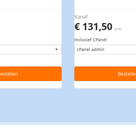
Vanaf
€ 131,50
p.m.
Inclusief CPanel
estellen
Bestell