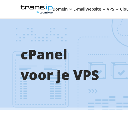
Winkelwagen
TransIP
TRANSIP
BY TEAM.BLUE
Domein
E-mail
Website
VPS
Clo
cPanel
voor je VPS