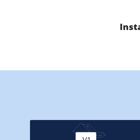
Inst
Versie
V1