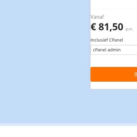
Vanaf
€ 81,50
p.m.
Inclusief CPanel
B