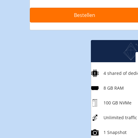
Bestellen
Versie
4 shared of dedi
8 GB RAM
100 GB NVMe
Unlimited traffic
1 Snapshot