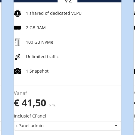
1 shared of dedicated vCPU
2 GB RAM
100 GB NVMe
Unlimited traffic
1 Snapshot
Vanaf
€ 41,50
p.m.
Inclusief CPanel