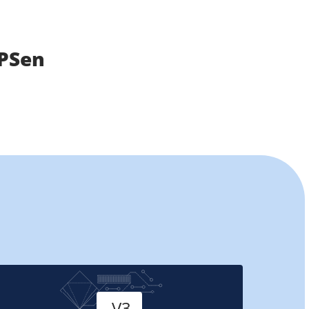
VPSen
Versie
V3