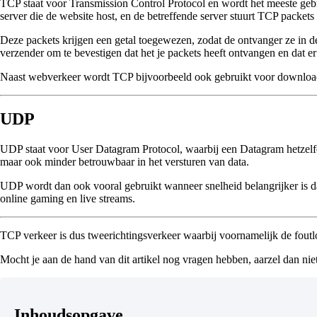
TCP staat voor Transmission Control Protocol en wordt het meeste gebru
server die de website host, en de betreffende server stuurt TCP packets 
Deze packets krijgen een getal toegewezen, zodat de ontvanger ze in de
verzender om te bevestigen dat het je packets heeft ontvangen en dat e
Naast webverkeer wordt TCP bijvoorbeeld ook gebruikt voor downloade
UDP
UDP staat voor User Datagram Protocol, waarbij een Datagram hetzelfd
maar ook minder betrouwbaar in het versturen van data.
UDP wordt dan ook vooral gebruikt wanneer snelheid belangrijker is dan
online gaming en live streams.
TCP verkeer is dus tweerichtingsverkeer waarbij voornamelijk de foutloz
Mocht je aan de hand van dit artikel nog vragen hebben, aarzel dan nie
Inhoudsopgave