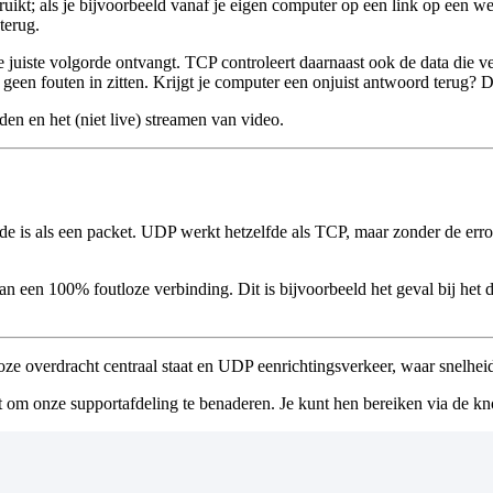
ikt; als je bijvoorbeeld vanaf je eigen computer op een link op een web
terug.
 juiste volgorde ontvangt. TCP controleert daarnaast ook de data die ve
r geen fouten in zitten. Krijgt je computer een onjuist antwoord terug
n en het (niet live) streamen van video.
e is als een packet. UDP werkt hetzelfde als TCP, maar zonder de erro
 een 100% foutloze verbinding. Dit is bijvoorbeeld het geval bij het d
e overdracht centraal staat en UDP eenrichtingsverkeer, waar snelheid d
t om onze supportafdeling te benaderen. Je kunt hen bereiken via de kn