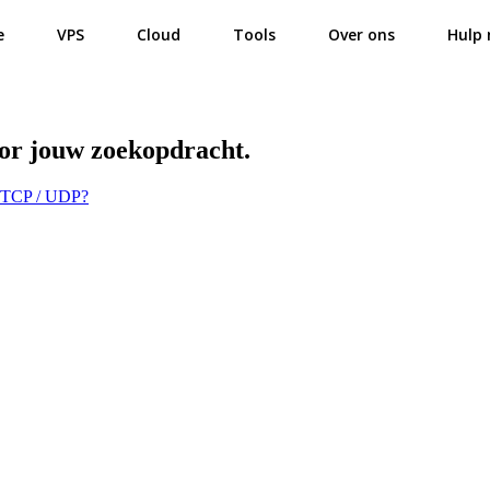
e
VPS
Cloud
Tools
Over ons
Hulp 
oor jouw zoekopdracht.
s TCP / UDP?