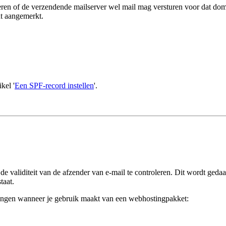
eren of de verzendende mailserver wel mail mag versturen voor dat dom
dt aangemerkt.
kel '
Een SPF-record instellen
'.
e validiteit van de afzender van e-mail te controleren. Dit wordt geda
taat.
ingen wanneer je gebruik maakt van een webhostingpakket: