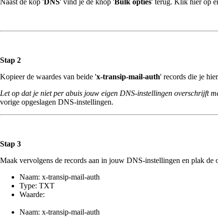
Naast de kop '
DNS
' vind je de knop '
Bulk opties
' terug. Klik hier op
Stap 2
Kopieer de waardes van beide '
x-transip-mail-auth
' records die je h
Let op dat je niet per abuis jouw eigen DNS-instellingen overschrijft m
vorige opgeslagen DNS-instellingen.
Stap 3
Maak vervolgens de records aan in jouw DNS-instellingen en plak de o
Naam: x-transip-mail-auth
Type: TXT
Waarde:
Naam: x-transip-mail-auth