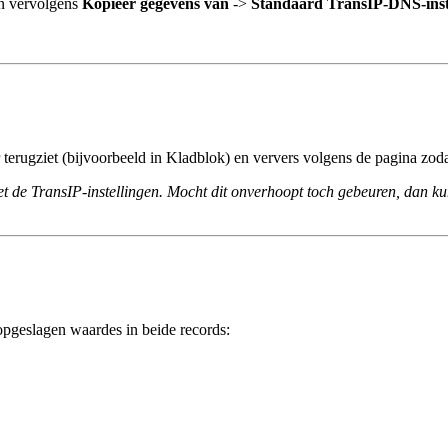
 en vervolgens
Kopieer gegevens van
->
Standaard TransIP-DNS-inst
ier terugziet (bijvoorbeeld in Kladblok) en ververs volgens de pagina zo
et de TransIP-instellingen. Mocht dit onverhoopt toch gebeuren, dan kun 
pgeslagen waardes in beide records: