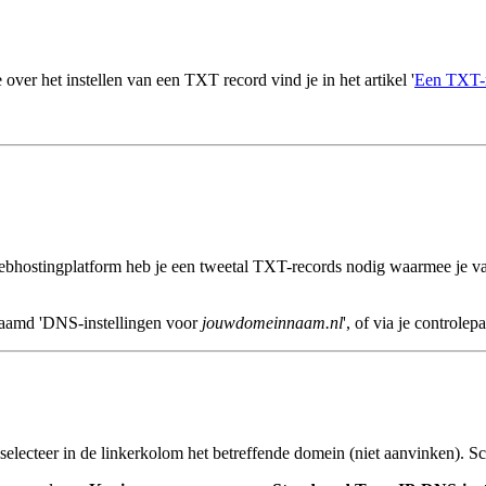
r het instellen van een TXT record vind je in het artikel '
Een TXT-r
hostingplatform heb je een tweetal TXT-records nodig waarmee je vali
enaamd 'DNS-instellingen voor
jouwdomeinnaam.nl
', of via je controlepa
 selecteer in de linkerkolom het betreffende domein (niet aanvinken). Sc