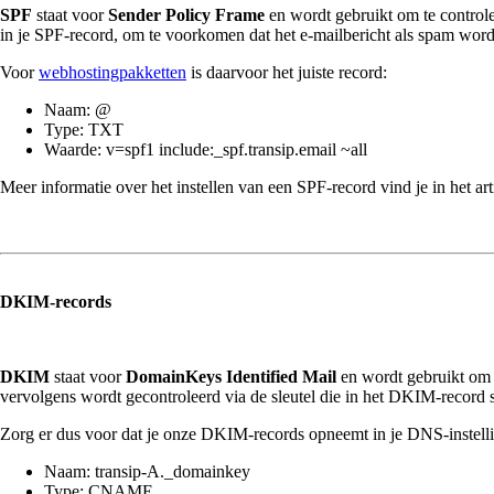
SPF
staat voor
Sender Policy Frame
en wordt gebruikt om te control
in je SPF-record, om te voorkomen dat het e-mailbericht als spam wor
Voor
webhostingpakketten
is daarvoor het juiste record:
Naam: @
Type: TXT
Waarde: v=spf1 include:_spf.transip.email ~all
Meer informatie over het instellen van een SPF-record vind je in het arti
DKIM-records
DKIM
staat voor
DomainKeys Identified Mail
en wordt gebruikt om d
vervolgens wordt gecontroleerd via de sleutel die in het DKIM-record s
Zorg er dus voor dat je onze DKIM-records opneemt in je DNS-instell
Naam: transip-A._domainkey
Type: CNAME