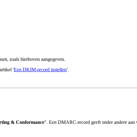
punt, zoals hierboven aangegeven.
rtikel '
Een DKIM-record instellen
'.
orting & Conformance
". Een DMARC-record geeft onder andere aan w