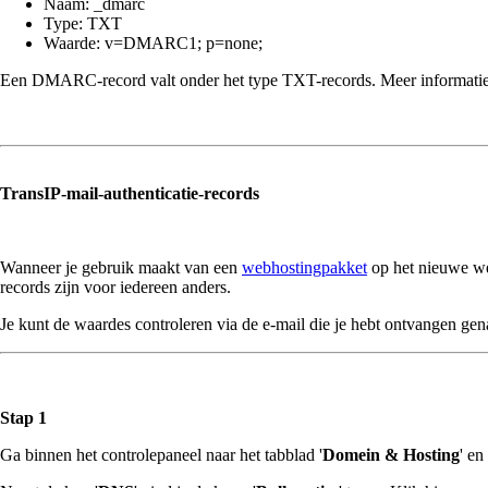
Naam: _dmarc
Type: TXT
Waarde: v=DMARC1; p=none;
Een DMARC-record valt onder het type TXT-records. Meer informatie ove
TransIP-mail-authenticatie-records
Wanneer je gebruik maakt van een
webhostingpakket
op het nieuwe web
records zijn voor iedereen anders.
Je kunt de waardes controleren via de e-mail die je hebt ontvangen g
Stap 1
Ga binnen het controlepaneel naar het tabblad '
Domein & Hosting
' en