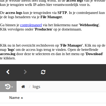
dat je website ineens heel traag wordt. In de
access logs
van je website
kun je terugzien welk IP-adres hier verantwoordelijk voor is.
De
access logs
kun je terugvinden via
SFTP
. In je controlepaneel kun
je de logs benaderen via je
File Manager
.
Ga binnen je
controlepaneel
via het linkermenu naar '
Webhosting
'.
Klik vervolgens onder '
Producten
' op je domeinnaam.
Klik nu in het overzicht rechtsboven op '
File Manager
'. Klik nu op de
map '
logs
' om de access logs terug te vinden. Open de betreffende
access.log
door deze te selecteren en dan in het menu op '
Download
'
te klikken.