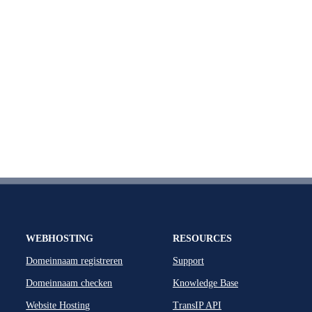
WEBHOSTING
RESOURCES
Domeinnaam registreren
Support
Domeinnaam checken
Knowledge Base
Website Hosting
TransIP API