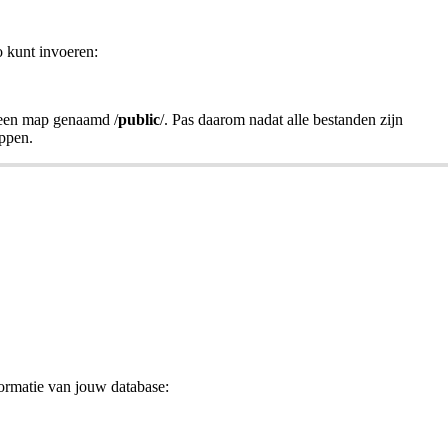
 kunt invoeren:
 een map genaamd /
public
/. Pas daarom nadat alle bestanden zijn
appen.
formatie van jouw database: