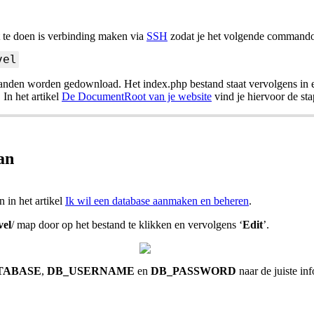
t te doen is verbinding maken via
SSH
zodat je het volgende commando
vel
tanden worden gedownload. Het index.php bestand staat vervolgens in
. In het artikel
De DocumentRoot van je website
vind je hiervoor de st
an
 in het artikel
Ik wil een database aanmaken en beheren
.
vel
/ map door op het bestand te klikken en vervolgens ‘
Edit
’.
TABASE
,
DB_USERNAME
en
DB_PASSWORD
naar de juiste in