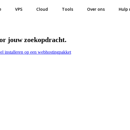
e
VPS
Cloud
Tools
Over ons
Hulp 
oor jouw zoekopdracht.
el installeren op een webhostingpakket