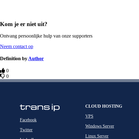
Kom je er niet uit?
Ontvang persoonlijke hulp van onze supporters
Neem contact op
Definition by
Author
0
0
CLOUD HOSTING
VPS
Facebook
Windows Server
Twitter
Linux Server