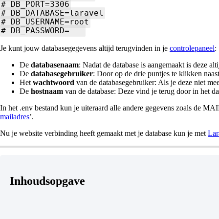
# DB_PORT=3306
# DB_DATABASE=laravel
# DB_USERNAME=root
# DB_PASSWORD=
Je kunt jouw databasegegevens altijd terugvinden in je
controlepaneel
:
De
databasenaam
: Nadat de database is aangemaakt is deze alti
De
databasegebruiker
: Door op de drie puntjes te klikken naa
Het
wachtwoord
van de databasegebruiker: Als je deze niet mee
De
hostnaam
van de database: Deze vind je terug door in het d
In het .env bestand kun je uiteraard alle andere gegevens zoals de MAIL 
mailadres
’.
Nu je website verbinding heeft gemaakt met je database kun je met
Lar
Inhoudsopgave