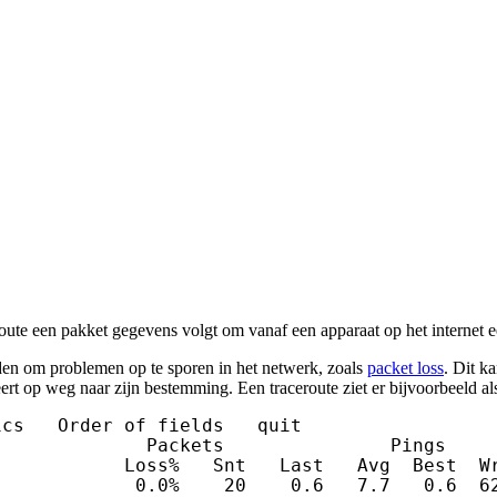
oute een pakket gegevens volgt om vanaf een apparaat op het internet ee
orden om problemen op te sporen in het netwerk, zoals
packet loss
. Dit k
eert op weg naar zijn bestemming. Een traceroute ziet er bijvoorbeeld als
cs   Order of fields   quit

             Packets               Pings

           Loss%   Snt   Last   Avg  Best  Wr
            0.0%    20    0.6   7.7   0.6  62