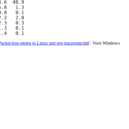
.6  48.9

.8   1.3

.8   0.1

.2   2.8

.3   0.3

.3   0.1

1.4   0.1
Packet-loss meten in Linux met een traceroute/mtr
'. Voor Windows