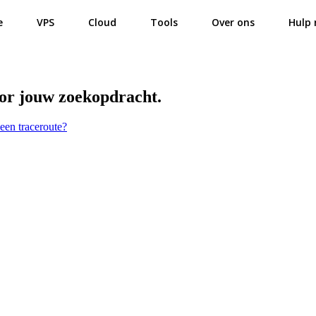
e
VPS
Cloud
Tools
Over ons
Hulp 
oor jouw zoekopdracht.
 een traceroute?