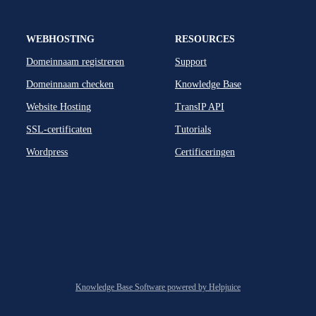
WEBHOSTING
RESOURCES
Domeinnaam registreren
Support
Domeinnaam checken
Knowledge Base
Website Hosting
TransIP API
SSL-certificaten
Tutorials
Wordpress
Certificeringen
Knowledge Base Software powered by Helpjuice