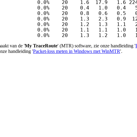
            0.0%    20    1.6  17.9   1.6 224
            0.0%    20    0.4   1.0   0.4   5
            0.0%    20    0.8   0.6   0.5   0
            0.0%    20    1.3   2.3   0.9  12
            0.0%    20    1.2   1.3   1.1   2
            0.0%    20    1.1   1.1   1.0   1
             0.0%    20    1.3   1.2   1.0   
aakt van de '
My TraceRoute
' (MTR) software, zie onze handleiding '
 onze handleiding '
Packet-loss meten in Windows met WinMTR
'.