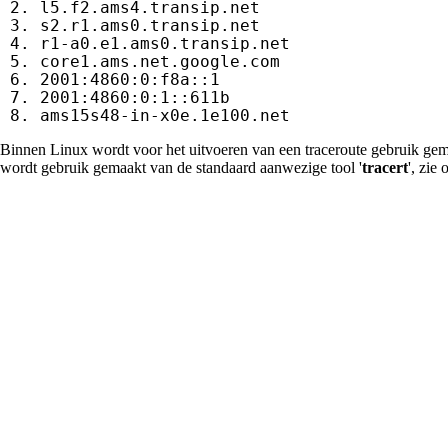
 2. l5.f2.ams4.transip.net                   
 3. s2.r1.ams0.transip.net                   
 4. r1-a0.e1.ams0.transip.net                
 5. core1.ams.net.google.com                 
 6. 2001:4860:0:f8a::1                       
 7. 2001:4860:0:1::611b                      
 8. ams15s48-in-x0e.1e100.net               
Binnen Linux wordt voor het uitvoeren van een traceroute gebruik gem
wordt gebruik gemaakt van de standaard aanwezige tool '
tracert
', zie