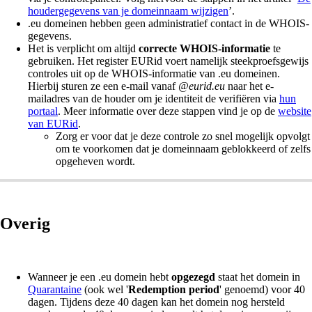
houdergegevens van je domeinnaam wijzigen
’.
.eu domeinen hebben geen administratief contact in de WHOIS-
gegevens.
Het is verplicht om altijd
correcte WHOIS-informatie
te
gebruiken. Het register EURid voert namelijk steekproefsgewijs
controles uit op de WHOIS-informatie van .eu domeinen.
Hierbij sturen ze een e-mail vanaf
@eurid.eu
naar het e-
mailadres van de houder om je identiteit de verifiëren via
hun
portaal
. Meer informatie over deze stappen vind je op de
website
van EURid
.
Zorg er voor dat je deze controle zo snel mogelijk opvolgt
om te voorkomen dat je domeinnaam geblokkeerd of zelfs
opgeheven wordt.
Overig
Wanneer je een .eu domein hebt
opgezegd
staat het domein in
Quarantaine
(ook wel '
Redemption period
' genoemd) voor 40
dagen. Tijdens deze 40 dagen kan het domein nog hersteld