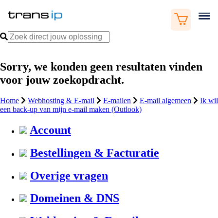
Sorry, we konden geen resultaten vinden
voor jouw zoekopdracht.
Home
Webhosting & E-mail
E-mailen
E-mail algemeen
Ik wil
een back-up van mijn e-mail maken (Outlook)
Account
Bestellingen & Facturatie
Overige vragen
Domeinen & DNS