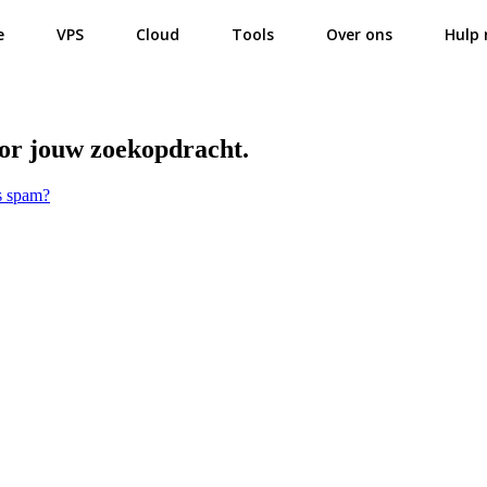
e
VPS
Cloud
Tools
Over ons
Hulp 
oor jouw zoekopdracht.
s spam?