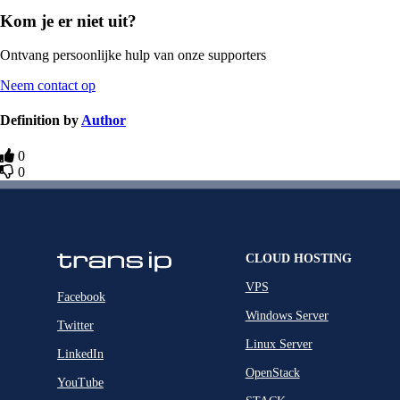
Kom je er niet uit?
Ontvang persoonlijke hulp van onze supporters
Neem contact op
Definition by
Author
0
0
CLOUD HOSTING
VPS
Facebook
Windows Server
Twitter
Linux Server
LinkedIn
OpenStack
YouTube