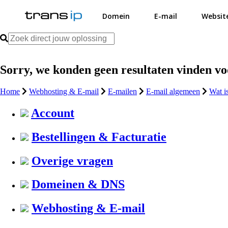
Domein
E-mail
Websit
Sorry, we konden geen resultaten vinden v
Home
Webhosting & E-mail
E-mailen
E-mail algemeen
Wat i
Account
Bestellingen & Facturatie
Overige vragen
Domeinen & DNS
Webhosting & E-mail