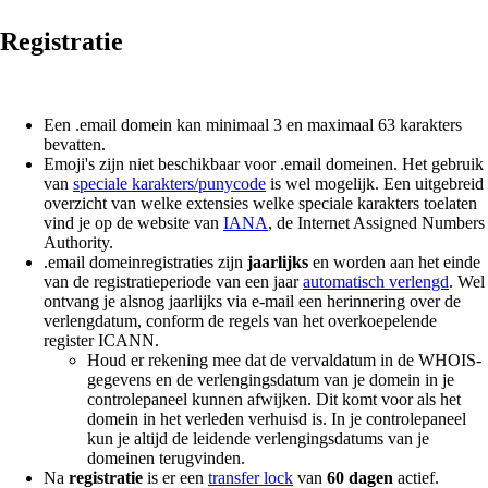
Registratie
Een .email domein kan minimaal 3 en maximaal 63 karakters
bevatten.
Emoji's zijn niet beschikbaar voor .email domeinen. Het gebruik
van
speciale karakters/
punycode
is wel mogelijk. Een uitgebreid
overzicht van welke extensies welke speciale karakters toelaten
vind je op de website van
IANA
, de Internet Assigned Numbers
Authority.
.email domeinregistraties zijn
jaarlijks
en worden aan het einde
van de registratieperiode van een jaar
automatisch verlengd
. Wel
ontvang je alsnog jaarlijks via e-mail een herinnering over de
verlengdatum, conform de regels van het overkoepelende
register ICANN.
Houd er rekening mee dat de vervaldatum in de WHOIS-
gegevens en de verlengingsdatum van je domein in je
controlepaneel kunnen afwijken. Dit komt voor als het
domein in het verleden verhuisd is. In je controlepaneel
kun je altijd de leidende verlengingsdatums van je
domeinen terugvinden.
Na
registratie
is er een
transfer lock
van
60 dagen
actief.