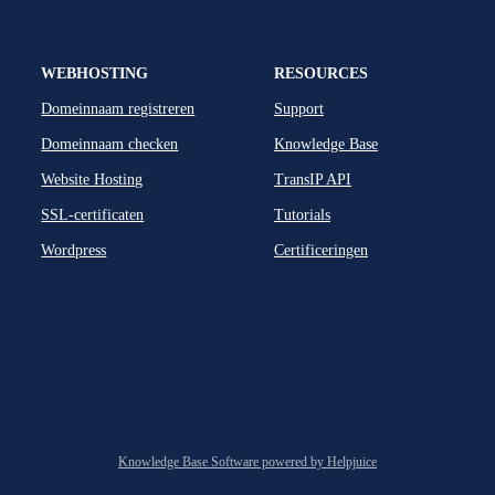
WEBHOSTING
RESOURCES
Domeinnaam registreren
Support
Domeinnaam checken
Knowledge Base
Website Hosting
TransIP API
SSL-certificaten
Tutorials
Wordpress
Certificeringen
Knowledge Base Software powered by Helpjuice