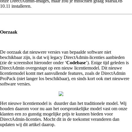
onze DirectAdmin-images, maar zou je misschien graag MariaDB
10.11 installeren.
Oorzaak
De oorzaak dat nieuwere versies van bepaalde software niet
beschikbaar zijn, is dat wij legacy DirectAdmin-licenties aanbieden
(zie de screenshot hieronder onder ‘
Codebase
’). Enige tijd geleden is
DirectAdmin overgestapt op een nieuw licentiemodel. Dit nieuwe
licentiemodel komt met aanvullende features, zoals de DirectAdmin
ProPack (niet langer los beschikbaar), en sinds kort ook met nieuwere
software versies.
Het nieuwe licentiemodel is duurder dan het traditionele model. Wij
houden daarom voor nu aan het oorspronkelijke model vast om onze
klanten een zo gunstig mogelijke prijs te kunnen bieden voor
DirectAdmin-licenties. Mocht dit in de toekomst veranderen dan
updaten wij dit artikel daarop.