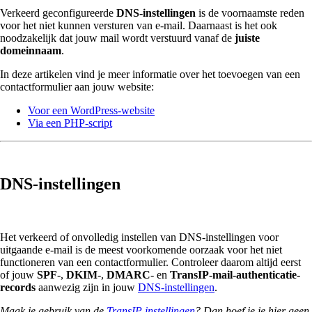
Verkeerd geconfigureerde
DNS-instellingen
is de voornaamste reden
voor het niet kunnen versturen van e-mail. Daarnaast is het ook
noodzakelijk dat jouw mail wordt verstuurd vanaf de
juiste
domeinnaam
.
In deze artikelen vind je meer informatie over het toevoegen van een
contactformulier aan jouw website:
Voor een WordPress-website
Via een PHP-script
DNS-instellingen
Het verkeerd of onvolledig instellen van DNS-instellingen voor
uitgaande e-mail is de meest voorkomende oorzaak voor het niet
functioneren van een contactformulier. Controleer daarom altijd eerst
of jouw
SPF
-,
DKIM
-,
DMARC
- en
TransIP-mail-authenticatie-
records
aanwezig zijn in jouw
DNS-instellingen
.
Maak je gebruik van de
TransIP instellingen
? Dan hoef je je hier geen