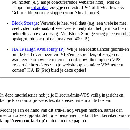
wil hosten (e.g. als je concurrerende websites host). Met de
stappen in
dit artikel
voeg je een extra IPv4 of IPv6 adres toe.
Gebruik hiervoor de stappen voor AlmaLinux 8.
Block Storage
: Verwerk je heel veel data (e.g. een website met
veel video materiaal, of zeer veel e-mail), dan heb je misschien
behoefte aan extra opslag. Met Block Storage voeg je eenvoudig
opslagruimte toe (tot een max van 400TB).
HA-IP (High Availability IP)
: Wil je een loadbalancer gebruiken
om de load over meerdere VPS'en te spreiden, of zorgen dat
wanneer je om welke reden dan ook downtime op een VPS
ervaart de bezoekers van je website op je andere VPS terecht
komen? HA-IP (Pro) bied je deze opties!
In deze tutorialseries heb je je DirectAdmin-VPS veilig ingericht en
ben je klaar om al je websites, databases, en e-mail te hosten!
Mocht je aan de hand van dit artikel nog vragen hebben, aarzel dan
niet om onze supportafdeling te benaderen. Je kunt hen bereiken via de
knop '
Neem contact op
' onderaan deze pagina.