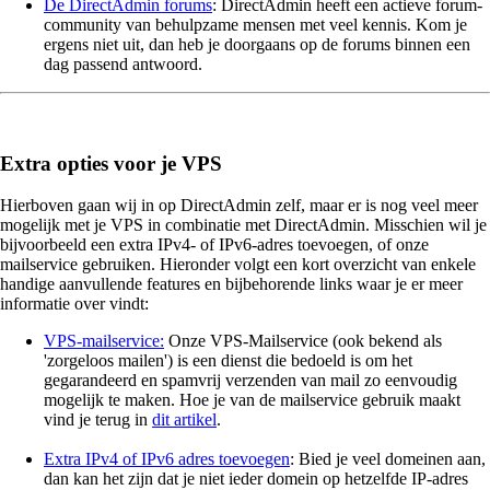
De DirectAdmin forums
: DirectAdmin heeft een actieve forum-
community van behulpzame mensen met veel kennis. Kom je
ergens niet uit, dan heb je doorgaans op de forums binnen een
dag passend antwoord.
Extra opties voor je VPS
Hierboven gaan wij in op DirectAdmin zelf, maar er is nog veel meer
mogelijk met je VPS in combinatie met DirectAdmin. Misschien wil je
bijvoorbeeld een extra IPv4- of IPv6-adres toevoegen, of onze
mailservice gebruiken. Hieronder volgt een kort overzicht van enkele
handige aanvullende features en bijbehorende links waar je er meer
informatie over vindt:
VPS-mailservice:
Onze VPS-Mailservice (ook bekend als
'zorgeloos mailen') is een dienst die bedoeld is om het
gegarandeerd en spamvrij verzenden van mail zo eenvoudig
mogelijk te maken. Hoe je van de mailservice gebruik maakt
vind je terug in
dit artikel
.
Extra IPv4 of IPv6 adres toevoegen
: Bied je veel domeinen aan,
dan kan het zijn dat je niet ieder domein op hetzelfde IP-adres