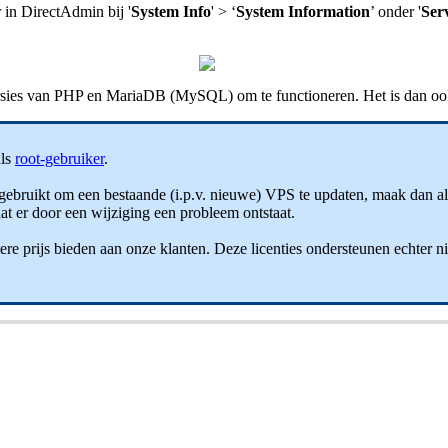
 in DirectAdmin bij '
System Info
' > ‘
System Information
’ onder '
Ser
ies van PHP en MariaDB (MySQL) om te functioneren. Het is dan ook
als
root-gebruiker
.
n gebruikt om een bestaande (i.p.v. nieuwe) VPS te updaten, maak dan al
 dat er door een wijziging een probleem ontstaat.
re prijs bieden aan onze klanten. Deze licenties ondersteunen echter ni