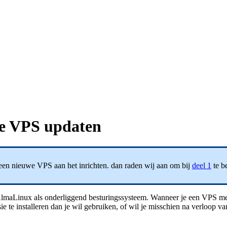
Je VPS updaten
 een nieuwe VPS aan het inrichten. dan raden wij aan om bij
deel 1
te b
lmaLinux als onderliggend besturingssysteem. Wanneer je een VPS met 
e installeren dan je wil gebruiken, of wil je misschien na verloop van t