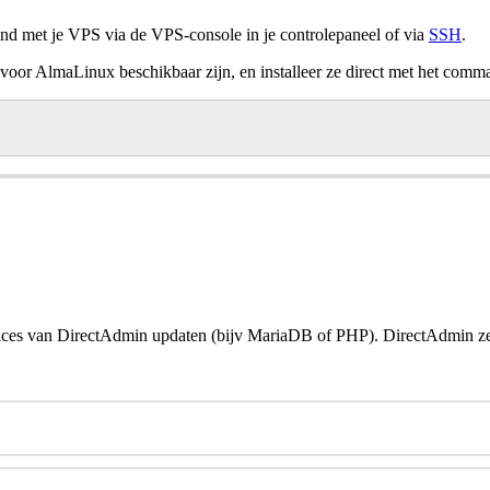
ind met je VPS via de VPS-console in je controlepaneel of via
SSH
.
 voor AlmaLinux beschikbaar zijn, en installeer ze direct met het comm
ices van DirectAdmin updaten (bijv MariaDB of PHP). DirectAdmin zelf 