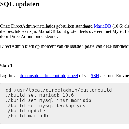
SQL updaten
Onze DirectAdmin-installaties gebruiken standaard
MariaDB
(10.6) al
die beschikbaar zijn. MariaDB komt grotendeels overeen met MySQL 
door DirectAdmin ondersteund.
DirectAdmin biedt op moment van de laatste update van deze handlei
Stap 1
Log in via
de console in het controlepaneel
of via
SSH
als root. En vo
cd /usr/local/directadmin/custombuild 

./build set mariadb 10.6

./build set mysql_inst mariadb

./build set mysql_backup yes

./build update

./build mariadb   