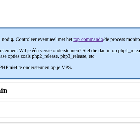
nodig. Controleer eventueel met het
top-commando
/de process monito
ersteunen. Wil je één versie ondersteunen? Stel die dan in op php1_re
ase opties zoals php2_release, php3_release, etc.
n PHP
niet
te ondersteunen op je VPS.
min
e