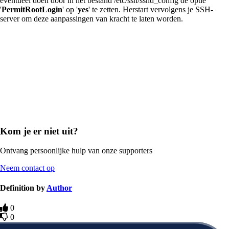
eventueel doen door in het bestand /etc/ssh/sshd_config de optie
'
PermitRootLogin
' op '
yes
' te zetten. Herstart vervolgens je SSH-
server om deze aanpassingen van kracht te laten worden.
Kom je er niet uit?
Ontvang persoonlijke hulp van onze supporters
Neem contact op
Definition by
Author
0
0