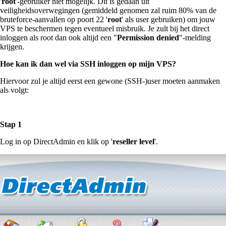
'
root
'-gebruiker niet mogelijk. Dit is gedaan uit
veiligheidsoverwegingen (gemiddeld genomen zal ruim 80% van de
bruteforce-aanvallen op poort 22 '
root
' als user gebruiken) om jouw
VPS te beschermen tegen eventueel misbruik. Je zult bij het direct
inloggen als root dan ook altijd een "
Permission denied
"-melding
krijgen.
Hoe kan ik dan wel via SSH inloggen op mijn VPS?
Hiervoor zul je altijd eerst een gewone (SSH-)user moeten aanmaken
als volgt:
Stap 1
Log in op DirectAdmin en klik op '
reseller level
'.