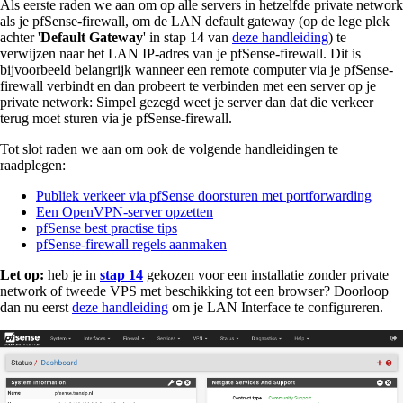
Als eerste raden we aan om op alle servers in hetzelfde private network
als je pfSense-firewall, om de LAN default gateway (op de lege plek
achter '
Default Gateway
' in stap 14 van
deze handleiding
) te
verwijzen naar het LAN IP-adres van je pfSense-firewall. Dit is
bijvoorbeeld belangrijk wanneer een remote computer via je pfSense-
firewall verbindt en dan probeert te verbinden met een server op je
private network: Simpel gezegd weet je server dan dat die verkeer
terug moet sturen via je pfSense-firewall.
Tot slot raden we aan om ook de volgende handleidingen te
raadplegen:
Publiek verkeer via pfSense doorsturen met portforwarding
Een OpenVPN-server opzetten
pfSense best practise tips
pfSense-firewall regels aanmaken
Let op:
heb je in
stap 14
gekozen voor een installatie zonder private
network of tweede VPS met beschikking tot een browser? Doorloop
dan nu eerst
deze handleiding
om je LAN Interface te configureren.