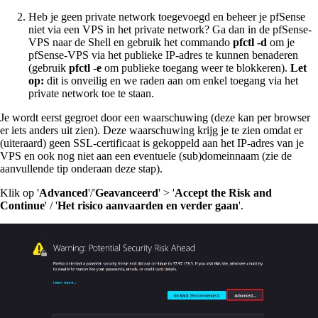
Heb je geen private network toegevoegd en beheer je pfSense
niet via een VPS in het private network? Ga dan in de pfSense-
VPS naar de Shell en gebruik het commando
pfctl -d
om je
pfSense-VPS via het publieke IP-adres te kunnen benaderen
(gebruik
pfctl -e
om publieke toegang weer te blokkeren).
Let
op:
dit is onveilig en we raden aan om enkel toegang via het
private network toe te staan.
Je wordt eerst gegroet door een waarschuwing (deze kan per browser
er iets anders uit zien). Deze waarschuwing krijg je te zien omdat er
(uiteraard) geen SSL-certificaat is gekoppeld aan het IP-adres van je
VPS en ook nog niet aan een eventuele (sub)domeinnaam (zie de
aanvullende tip onderaan deze stap).
Klik op '
Advanced
'/'
Geavanceerd
' > '
Accept the Risk and
Continue
' / '
Het risico aanvaarden en verder gaan
'.