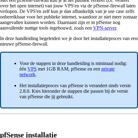
Met een pfSense-firewall kun je al het publiek verkeer (i.e. verkeer
over het open internet) van jouw VPS'en via de pfSense-firewall laten
verlopen. De VPS'en zelf kun je dan afhankelijk van je use case zelfs
onbereikbaar voor het publieke internet, waardoor ze niet meer zomaar
aangevallen kunnen worden. Daarnaast zijn er in pfSense nog
aanvullende nuttige tools ingebouwd, zoals een
VPN-server
.
In deze handleiding begeleiden we je door het installatieproces van een
nieuwe pfSense-firewall.
Voor de stappen in deze handleiding is minimaal nodig:
één
VPS
met 1GB RAM, pfSense en een
private
network
.
Het installatieproces van pfSense is verandert sinds versie
2.8.0. Kies hieronder de stappen die passen bij de versie
van pfSense die jij gebruikt.
pfSense installatie