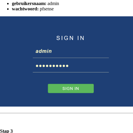
gebruikersnaam:
admin
wachtwoord:
pfsense
Stap 3