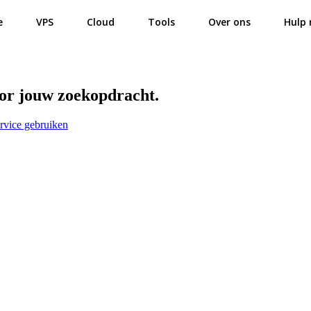
e
VPS
Cloud
Tools
Over ons
Hulp 
oor jouw zoekopdracht.
rvice gebruiken