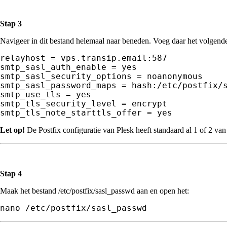
Stap 3
Navigeer in dit bestand helemaal naar beneden. Voeg daar het volgende
relayhost = vps.transip.email:587

smtp_sasl_auth_enable = yes

smtp_sasl_security_options = noanonymous

smtp_sasl_password_maps = hash:/etc/postfix/s
smtp_use_tls = yes

smtp_tls_security_level = encrypt

smtp_tls_note_starttls_offer = yes
Let op!
De Postfix configuratie van Plesk heeft standaard al 1 of 2 van
Stap 4
Maak het bestand /etc/postfix/sasl_passwd aan en open het:
nano /etc/postfix/sasl_passwd