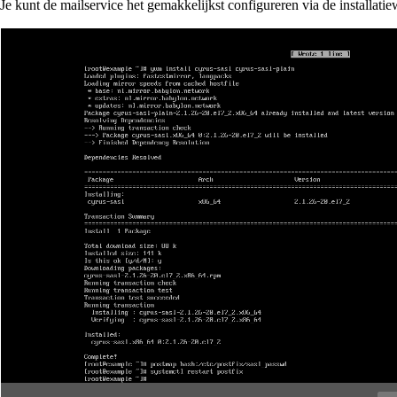
Je kunt de mailservice het gemakkelijkst configureren via de installati