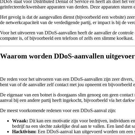
DDoS staat voor Distributed Denial of Service en heeft als doel het 
geïnfecteerde/kwetsbare apparaten van derden. Deze apparaten sturen e
Het gevolg is dat de aangevallen dienst (bijvoorbeeld een website) ze
de netwerkcapaciteit van de verdedigende partij, er impact is bij de ver
Voor het uitvoeren van DDoS-aanvallen heeft de aanvaller de controle 
computer is, of bijvoorbeeld een telefoon of zelfs een slimme koelkast
Waarom worden DDoS-aanvallen uitgevoe
De reden voor het uitvoeren van een DDoS-aanvallen zijn zeer divers,
bent van of de aanvaller zelf contact met jou opneemt en bijvoorbeeld ei
De eigenaar van een botnet is doorgaans slim genoeg om geen contact 
aanval bij een andere partij heeft ingekocht, bijvoorbeeld via het dar
De meest voorkomende redenen voor een DDoS-aanval zijn:
Wraak:
Dit kan een motivatie zijn voor bedrijven, individuen en
bedrijf na een slechte zakelijke deal aan te vallen. Een land dat 
Hacktivism:
Een DDoS-aanval kan uitgevoerd worden om een sta