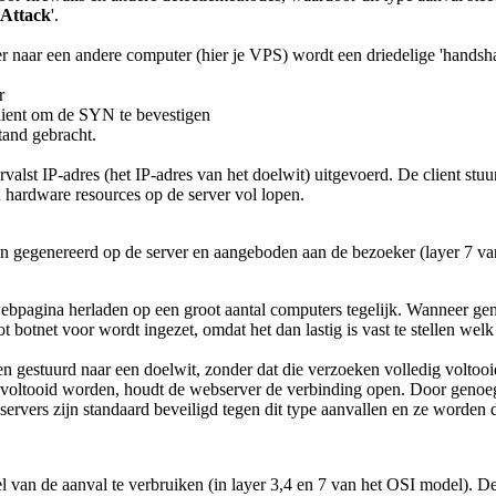
 Attack
'.
 naar een andere computer (hier je VPS) wordt een driedelige 'handsh
r
ient om de SYN te bevestigen
tand gebracht.
ervalst IP-adres (het IP-adres van het doelwit) uitgevoerd. De client 
 hardware resources op de server vol lopen.
 gegenereerd op de server en aangeboden aan de bezoeker (layer 7 van h
pagina herladen op een groot aantal computers tegelijk. Wanneer genoe
 botnet voor wordt ingezet, omdat het dan lastig is vast te stellen welk
n gestuurd naar een doelwit, zonder dat die verzoeken volledig voltoo
n voltooid worden, houdt de webserver de verbinding open. Door genoe
ervers zijn standaard beveiligd tegen dit type aanvallen en ze worden 
 van de aanval te verbruiken (in layer 3,4 en 7 van het OSI model). De 