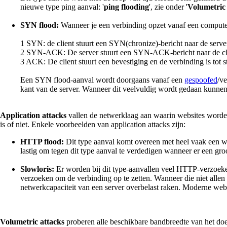
nieuwe type ping aanval: '
ping flooding
', zie onder '
Volumetric
SYN flood:
Wanneer je een verbinding opzet vanaf een computer
1 SYN: de client stuurt een SYN(chronize)-bericht naar de serve
2 SYN-ACK: De server stuurt een SYN-ACK-bericht naar de cl
3 ACK: De client stuurt een bevestiging en de verbinding is tot s
Een SYN flood-aanval wordt doorgaans vanaf een
gespoofed
/v
kant van de server. Wanneer dit veelvuldig wordt gedaan kunnen
Application attacks
vallen de netwerklaag aan waarin websites worden
is of niet. Enkele voorbeelden van application attacks zijn:
HTTP flood:
Dit type aanval komt overeen met heel vaak een web
lastig om tegen dit type aanval te verdedigen wanneer er een groot
Slowloris:
Er worden bij dit type-aanvallen veel HTTP-verzoeke
verzoeken om de verbinding op te zetten. Wanneer die niet alle
netwerkcapaciteit van een server overbelast raken. Moderne webs
Volumetric attacks
proberen alle beschikbare bandbreedte van het doel