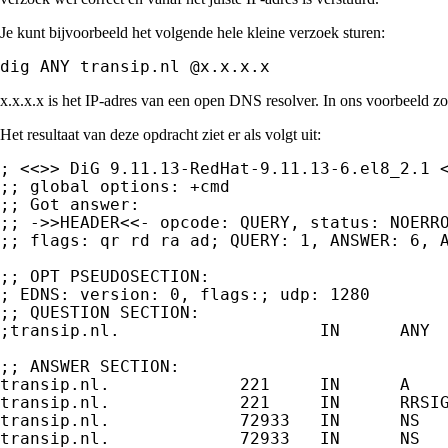
Je kunt bijvoorbeeld het volgende hele kleine verzoek sturen:
dig ANY transip.nl @x.x.x.x
x.x.x.x is het IP-adres van een open DNS resolver. In ons voorbeeld zo
Het resultaat van deze opdracht ziet er als volgt uit:
; <<>> DiG 9.11.13-RedHat-9.11.13-6.el8_2.1 <
;; global options: +cmd

;; Got answer:

;; ->>HEADER<<- opcode: QUERY, status: NOERRO
;; flags: qr rd ra ad; QUERY: 1, ANSWER: 6, A
;; OPT PSEUDOSECTION:

; EDNS: version: 0, flags:; udp: 1280

;; QUESTION SECTION:

;transip.nl.                    IN      ANY

;; ANSWER SECTION:

transip.nl.             221     IN      A    
transip.nl.             221     IN      RRSI
transip.nl.             72933   IN      NS   
transip.nl.             72933   IN      NS   