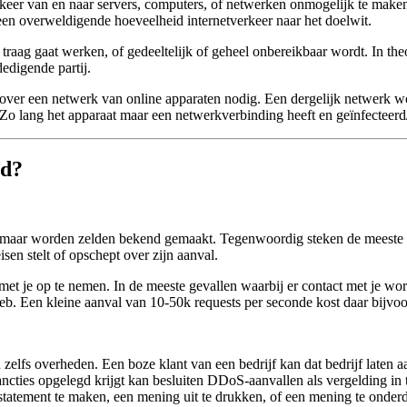
verkeer van en naar servers, computers, of netwerken onmogelijk te ma
en overweldigende hoeveelheid internetverkeer naar het doelwit.
er traag gaat werken, of gedeeltelijk of geheel onbereikbaar wordt. In
dedigende partij.
over een netwerk van online apparaten nodig. Een dergelijk netwerk wor
. Zo lang het apparaat maar een netwerkverbinding heeft en geïnfecteerd
rd?
 maar worden zelden bekend gemaakt. Tegenwoordig steken de meeste aan
sen stelt of opschept over zijn aanval.
met je op te nemen. In de meeste gevallen waarbij er contact met je 
kweb. Een kleine aanval van 10-50k requests per seconde kost daar bijvo
 zelfs overheden. Een boze klant van een bedrijf kan dat bedrijf laten
sancties opgelegd krijgt kan besluiten DDoS-aanvallen als vergelding in t
tement te maken, een mening uit te drukken, of een mening te onder