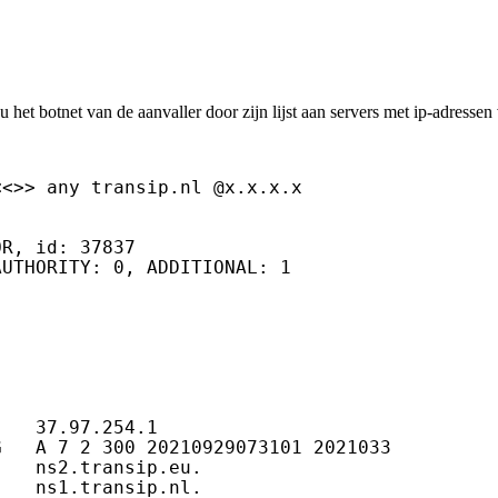
u het botnet van de aanvaller door zijn lijst aan servers met ip-adress
<>> any transip.nl @x.x.x.x

R, id: 37837

UTHORITY: 0, ADDITIONAL: 1

   37.97.254.1

G   A 7 2 300 20210929073101 2021033         
   ns2.transip.eu.

   ns1.transip.nl.
