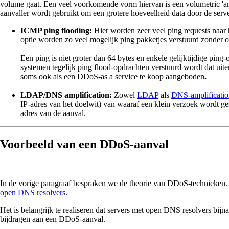
volume gaat. Een veel voorkomende vorm hiervan is een volumetric 'ampli
aanvaller wordt gebruikt om een grotere hoeveelheid data door de server
ICMP ping flooding:
Hier worden zeer veel ping requests naar 
optie worden zo veel mogelijk ping pakketjes verstuurd zonder 
Een ping is niet groter dan 64 bytes en enkele gelijktijdige pin
systemen tegelijk ping flood-opdrachten verstuurd wordt dat uit
soms ook als een DDoS-as a service te koop aangeboden
.
LDAP/DNS amplification:
Zowel
LDAP
als
DNS-amplificatio
IP-adres van het doelwit) van waaraf een klein verzoek wordt g
adres van de aanval.
Voorbeeld van een DDoS-aanval
In de vorige paragraaf bespraken we de theorie van DDoS-technieken. O
open DNS resolvers
.
Het is belangrijk te realiseren dat servers met open DNS resolvers bijna 
bijdragen aan een DDoS-aanval.