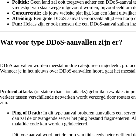
Politiek:
Geen land zal ooit toegeven achter een DDoS-aanval te z
vredestijd van staatswege uitgevoerd worden, bijvoorbeeld om de 
Concurrentie:
als jouw website plat ligt, kan een klant uitwijke
Afleiding:
Een grote DDoS-aanval veroorzaakt altijd een hoop c
Fun:
Helaas zijn er ook mensen die een DDoS-aanval zullen inze
Wat voor type DDoS-aanvallen zijn er?
DDoS-aanvallen worden meestal in drie categorieën ingedeeld: protocol-
Wanneer je in het nieuws over DDoS-aanvallen hoort, gaat het meestal
Protocol attacks
(of state-exhaustion attacks) gebruiken zwaktes in p
verkeer tussen verschillende netwerken wordt verzorgd door routers en
zijn:
Ping of Death:
In dit type aanval proberen aanvallers een server
dan zal de ontvangende server het ping-bestand fragmenteren. Als
malafide code kan worden geïnjecteerd.
Dit type aanval werd met de loop van tijd steeds beter gefilterd