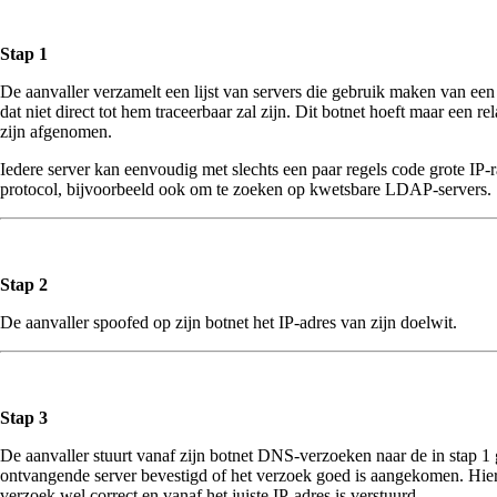
Stap 1
De aanvaller verzamelt een lijst van servers die gebruik maken van ee
dat niet direct tot hem traceerbaar zal zijn. Dit botnet hoeft maar een r
zijn afgenomen.
Iedere server kan eenvoudig met slechts een paar regels code grote IP
protocol, bijvoorbeeld ook om te zoeken op kwetsbare LDAP-servers.
Stap 2
De aanvaller spoofed op zijn botnet het IP-adres van zijn doelwit.
Stap 3
De aanvaller stuurt vanaf zijn botnet DNS-verzoeken naar de in stap 1 
ontvangende server bevestigd of het verzoek goed is aangekomen. Hierd
verzoek wel correct en vanaf het juiste IP-adres is verstuurd.