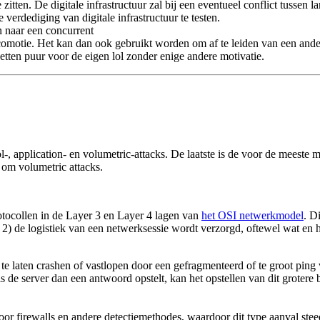
itten. De digitale infrastructuur zal bij een eventueel conflict tussen
verdediging van digitale infrastructuur te testen.
n naar een concurrent
omotie. Het kan dan ook gebruikt worden om af te leiden van een ander
tten puur voor de eigen lol zonder enige andere motivatie.
, application- en volumetric-attacks. De laatste is de voor de meeste 
 om volumetric attacks.
rotocollen in de Layer 3 en Layer 4 lagen van
het OSI netwerkmodel
. D
 2) de logistiek van een netwerksessie wordt verzorgd, oftewel wat en
 te laten crashen of vastlopen door een gefragmenteerd of te groot ping 
 de server dan een antwoord opstelt, kan het opstellen van dit grotere 
 door firewalls en andere detectiemethodes, waardoor dit type aanval st