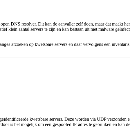
n open DNS resolver. Dit kan de aanvaller zelf doen, maar dat maakt he
elatief klein aantal servers te zijn en kan bestaan uit met malware geïnf
-ranges afzoeken op kwetsbare servers en daar vervolgens een inventari
geïdentificeerde kwetsbare servers. Deze worden via UDP verzonden en z
oor is het mogelijk om een gespoofed IP-adres te gebruiken en kan de 