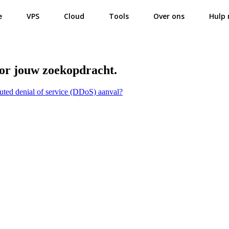
e
VPS
Cloud
Tools
Over ons
Hulp 
oor jouw zoekopdracht.
buted denial of service (DDoS) aanval?