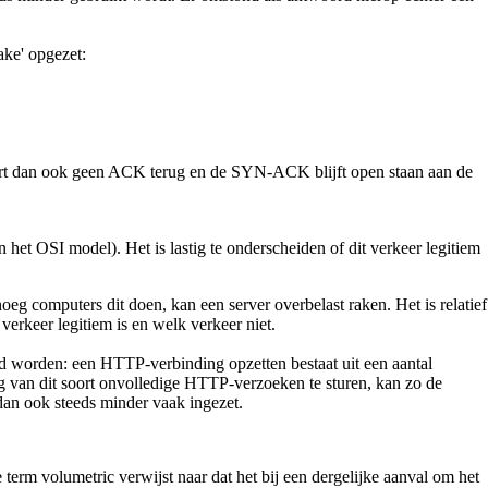
ake' opgezet:
stuurt dan ook geen ACK terug en de SYN-ACK blijft open staan aan de
et OSI model). Het is lastig te onderscheiden of dit verkeer legitiem
g computers dit doen, kan een server overbelast raken. Het is relatief
 verkeer legitiem is en welk verkeer niet.
id worden: een HTTP-verbinding opzetten bestaat uit een aantal
g van dit soort onvolledige HTTP-verzoeken te sturen, kan zo de
dan ook steeds minder vaak ingezet.
term volumetric verwijst naar dat het bij een dergelijke aanval om het