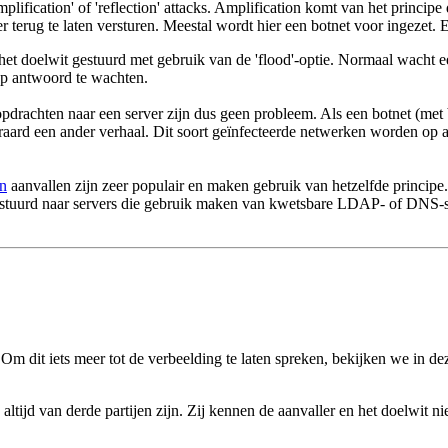
fication' of 'reflection' attacks. Amplification komt van het principe 
 terug te laten versturen. Meestal wordt hier een botnet voor ingezet. 
het doelwit gestuurd met gebruik van de 'flood'-optie. Normaal wacht e
op antwoord te wachten.
g-opdrachten naar een server zijn dus geen probleem. Als een botnet (me
eraard een ander verhaal. Dit soort geïnfecteerde netwerken worden op 
n
aanvallen zijn zeer populair en maken gebruik van hetzelfde principe
estuurd naar servers die gebruik maken van kwetsbare LDAP- of DNS-ser
m dit iets meer tot de verbeelding te laten spreken, bekijken we in de
altijd van derde partijen zijn. Zij kennen de aanvaller en het doelwit ni