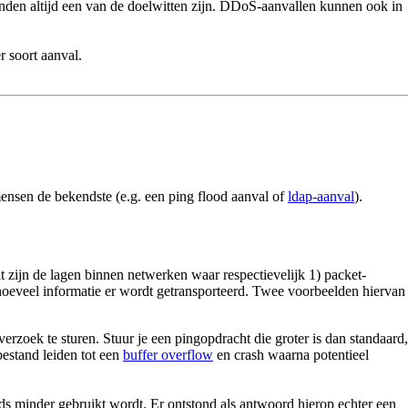
 landen altijd een van de doelwitten zijn. DDoS-aanvallen kunnen ook in
 soort aanval.
mensen de bekendste (e.g. een ping flood aanval of
ldap-aanval
).
it zijn de lagen binnen netwerken waar respectievelijk 1) packet-
 hoeveel informatie er wordt getransporteerd. Twee voorbeelden hiervan
verzoek te sturen. Stuur je een pingopdracht die groter is dan standaard,
bestand leiden tot een
buffer overflow
en crash waarna potentieel
eeds minder gebruikt wordt. Er ontstond als antwoord hierop echter een