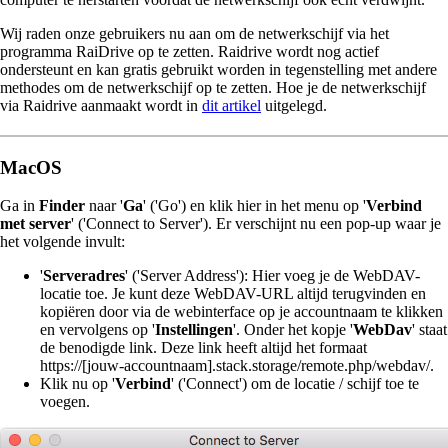
Wij raden onze gebruikers nu aan om de netwerkschijf via het
programma RaiDrive op te zetten. Raidrive wordt nog actief
ondersteunt en kan gratis gebruikt worden in tegenstelling met andere
methodes om de netwerkschijf op te zetten. Hoe je de netwerkschijf
via Raidrive aanmaakt wordt in
dit artikel
uitgelegd.
MacOS
Ga in
Finder
naar '
Ga
' ('Go') en klik hier in het menu op '
Verbind
met server
' ('Connect to Server'). Er verschijnt nu een pop-up waar je
het volgende invult:
'
Serveradres
' ('Server Address'): Hier voeg je de WebDAV-
locatie toe. Je kunt deze WebDAV-URL altijd terugvinden en
kopiëren door via de webinterface op je accountnaam te klikken
en vervolgens op '
Instellingen
'. Onder het kopje '
WebDav
' staat
de benodigde link. Deze link heeft altijd het formaat
https://[jouw-accountnaam].stack.storage/remote.php/webdav/.
Klik nu op '
Verbind
' ('Connect') om de locatie / schijf toe te
voegen.