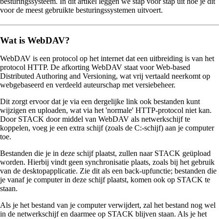
besturingssysteem. In dit artikel leggen we stap voor stap uit hoe je dit
voor de meest gebruikte besturingssystemen uitvoert.
Wat is WebDAV?
WebDAV is een protocol op het internet dat een uitbreiding is van het
protocol HTTP. De afkorting WebDAV staat voor Web-based
Distributed Authoring and Versioning, wat vrij vertaald neerkomt op
webgebaseerd en verdeeld auteurschap met versiebeheer.
Dit zorgt ervoor dat je via een dergelijke link ook bestanden kunt
wijzigen en uploaden, wat via het 'normale' HTTP-protocol niet kan.
Door STACK door middel van WebDAV als netwerkschijf te
koppelen, voeg je een extra schijf (zoals de C:-schijf) aan je computer
toe.
Bestanden die je in deze schijf plaatst, zullen naar STACK geüpload
worden. Hierbij vindt geen synchronisatie plaats, zoals bij het gebruik
van de desktopapplicatie. Zie dit als een back-upfunctie; bestanden die
je vanaf je computer in deze schijf plaatst, komen ook op STACK te
staan.
Als je het bestand van je computer verwijdert, zal het bestand nog wel
in de netwerkschijf en daarmee op STACK blijven staan. Als je het