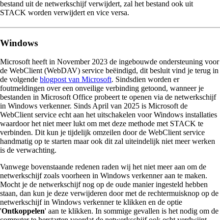
bestand uit de netwerkschijf verwijdert, zal het bestand ook uit
STACK worden verwijdert en vice versa.
Windows
Microsoft heeft in November 2023 de ingebouwde ondersteuning voor
de WebClient (WebDAV) service beëindigd, dit besluit vind je terug in
de volgende
blogpost van Microsoft
. Sindsdien worden er
foutmeldingen over een onveilige verbinding getoond, wanneer je
bestanden in Microsoft Office probeert te openen via de netwerkschijf
in Windows verkenner. Sinds April van 2025 is Microsoft de
WebClient service echt aan het uitschakelen voor Windows installaties
waardoor het niet meer lukt om met deze methode met STACK te
verbinden. Dit kun je tijdelijk omzeilen door de WebClient service
handmatig op te starten maar ook dit zal uiteindelijk niet meer werken
is de verwachting.
Vanwege bovenstaande redenen raden wij het niet meer aan om de
netwerkschijf zoals voorheen in Windows verkenner aan te maken.
Mocht je de netwerkschijf nog op de oude manier ingesteld hebben
staan, dan kun je deze verwijderen door met de rechtermuisknop op de
netwerkschijf in Windows verkenner te klikken en de optie
'
Ontkoppelen
' aan te klikken. In sommige gevallen is het nodig om de
computer te herstarten voordat de netwerkschijf ook echt verdwijnt.