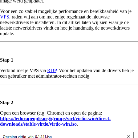
image werd geüpdatet.
Voor een zo stabiel mogelijke performance en bereikbaarheid van je
VPS
, raden wij aan om met enige regelmaat de nieuwste
netwerkdrivers te installeren. In dit artikel laten wij zien waar je de
laatste netwerkdrivers vindt en hoe je handmatig de netwerkdrivers
update.
Stap 1
Verbind met je VPS via
RDP
. Voor het updaten van de drivers heb je
een gebruiker met administrator-rechten nodig.
Stap 2
Open een browser (e.g. Chrome) en open de pagina:
https://fedorapeople.org/groups/virt/virtio-win/direct-
downloads/stable-virtio/virtio-win.iso
.