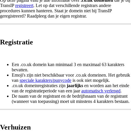
Op deze pagina vind je alle informatie over
.co.uk domeinen
die je bij
TransIP
registreert
. Let op dat verschillende registrars andere
procedures kunnen hanteren. Staat je domein niet bij TransIP
geregistreerd? Raadpleeg dan je eigen registrar.
Registratie
Een .co.uk domein kan minimaal 3 en maximaal 63 karakters
bevatten.
Emoji's zijn niet beschikbaar voor .co.uk domeinen. Het gebruik
van
speciale karakters/
punycode
is ook niet mogelijk.
.co.uk domeinregistraties zijn
jaarlijks
en worden aan het einde
van de registratieperiode van een jaar
automatisch verlengd
.
De naam van de registrant en de bedrijfsnaam van de registrant
(wanneer van toepassing) moet uit minstens 4 karakters bestaan.
Verhuizen