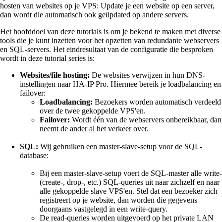
hosten van websites op je VPS: Update je een website op een server,
dan wordt die automatisch ook geüpdated op andere servers.
Het hoofddoel van deze tutorials is om je bekend te maken met diverse
tools die je kunt inzetten voor het opzetten van redundante webservers
en SQL-servers. Het eindresultaat van de configuratie die besproken
wordt in deze tutorial series is:
Websites/file hosting:
De websites verwijzen in hun DNS-
instellingen naar HA-IP Pro. Hiermee bereik je loadbalancing en
failover:
Loadbalancing:
Bezoekers worden automatisch verdeeld
over de twee gekoppelde VPS'en.
Failover:
Wordt één van de webservers onbereikbaar, dan
neemt de ander
al
het verkeer over.
SQL:
Wij gebruiken een master-slave-setup voor de SQL-
database:
Bij een master-slave-setup voert de SQL-master alle write-
(create-, drop-, etc.) SQL-queries uit naar zichzelf en naar
alle gekoppelde slave VPS'en. Stel dat een bezoeker zich
registreert op je website, dan worden die gegevens
doorgaans vastgelegd in een write-query.
De read-queries worden uitgevoerd op het private LAN