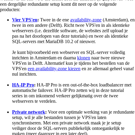
een dergelijke redundante setup komt dit neer op de volgende
producten:
Vier VPS'en
:
Twee in de ene
availability-zone
(Amsterdam), en
twee in een andere (Delft). Richt twee VPS'en in als identieke
webservers (i.e. dezelfde software, de websites zelf upload je
pas na het doorlopen van deze tutorials) en twee als identieke
SQL-servers met MariaDB 10.2 of nieuwer.
Je kunt bijvoorbeeld een webserver en SQL-server volledig
inrichten in Amsterdam en daarna
klonen
naar twee nieuwe
VPS'en in Delft. Alternatief kun je tijdens het bestellen van de
VPS'en
een availability-zone kiezen
en ze allemaal geheel vanaf
nul inrichten.
HA-IP Pro
:
HA-IP Pro is een out-of-the-box loadbalancer met
automatische failover. HA-IP Pro zetten wij in deze tutorial
series in om inkomend verkeer gelijkmatig over de twee
webservers te verdelen.
Private network
:
Voor een optimale werking van je redundante
setup, wil je alle bestanden tussen je VPS'en laten
synchroniseren. Met een private network maak je je setup
veiliger door de SQL-servers publiekelijk ontoegankelijk te
maken (meer daarover in een later deel).