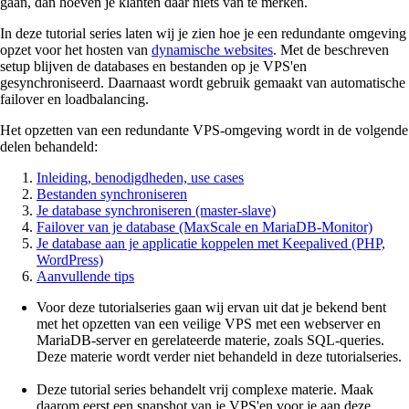
gaan, dan hoeven je klanten daar niets van te merken.
In deze tutorial series laten wij je zien hoe je een redundante omgeving
opzet voor het hosten van
dynamische websites
. Met de beschreven
setup blijven de databases en bestanden op je VPS'en
gesynchroniseerd. Daarnaast wordt gebruik gemaakt van automatische
failover en loadbalancing.
Het opzetten van een redundante VPS-omgeving wordt in de volgende
delen behandeld:
Inleiding, benodigdheden, use cases
Bestanden synchroniseren
Je database synchroniseren (master-slave)
Failover van je database (MaxScale en MariaDB-Monitor)
Je database aan je applicatie koppelen met Keepalived (PHP,
WordPress)
Aanvullende tips
Voor deze tutorialseries gaan wij ervan uit dat je bekend bent
met het opzetten van een veilige VPS met een webserver en
MariaDB-server en gerelateerde materie, zoals SQL-queries.
Deze materie wordt verder niet behandeld in deze tutorialseries.
Deze tutorial series behandelt vrij complexe materie. Maak
daarom eerst een snapshot van je VPS'en voor je aan deze