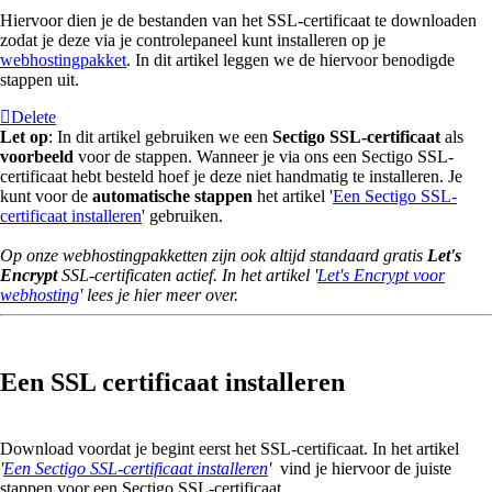
Hiervoor dien je de bestanden van het SSL-certificaat te downloaden
zodat je deze via je controlepaneel kunt installeren op je
webhostingpakket
. In dit artikel leggen we de hiervoor benodigde
stappen uit.
Delete
Let op
: In dit artikel gebruiken we een
Sectigo
SSL-certificaat
als
voorbeeld
voor de stappen. Wanneer je via ons een Sectigo SSL-
certificaat hebt besteld hoef je deze niet handmatig te installeren. Je
kunt voor de
automatische stappen
het artikel
'
Een Sectigo SSL-
certificaat installeren
' gebruiken.
Op onze webhostingpakketten zijn ook altijd standaard gratis
Let's
Encrypt
SSL-certificaten actief. In het artikel '
Let's Encrypt voor
webhosting
' lees je hier meer over.
Een SSL certificaat installeren
Download voordat je begint eerst het SSL-certificaat. In het artikel
'
Een Sectigo SSL-certificaat installeren
'
vind je hiervoor de juiste
stappen voor een Sectigo SSL-certificaat.