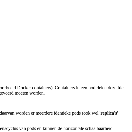
jvoorbeeld Docker containers). Containers in een pod delen dezelfde
itgevoerd moeten worden.
ts daarvan worden er meerdere identieke pods (ook wel '
replica's
'
evenscyclus van pods en kunnen de horizontale schaalbaarheid