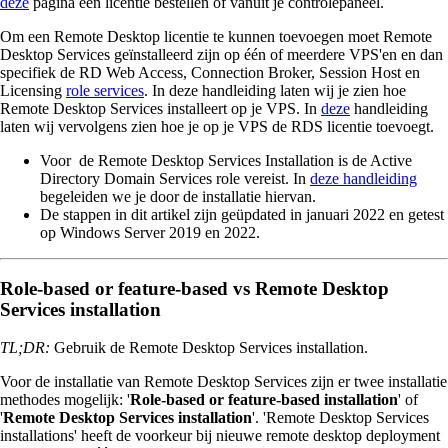
deze
pagina een licentie bestellen of vanuit je controlepaneel.
Om een Remote Desktop licentie te kunnen toevoegen moet Remote
Desktop Services geïnstalleerd zijn op één of meerdere VPS'en en dan
specifiek de RD Web Access, Connection Broker, Session Host en
Licensing
role services
. In deze handleiding laten wij je zien hoe
Remote Desktop Services installeert op je VPS. In
deze
handleiding
laten wij vervolgens zien hoe je op je VPS de RDS licentie toevoegt.
Voor de Remote Desktop Services Installation is de Active
Directory Domain Services role vereist. In
deze handleiding
begeleiden we je door de installatie hiervan.
De stappen in dit artikel zijn geüpdated in januari 2022 en getest
op Windows Server 2019 en 2022.
Role-based or feature-based vs Remote Desktop
Services installation
TL;DR:
Gebruik de Remote Desktop Services installation.
Voor de installatie van Remote Desktop Services zijn er twee installatie
methodes mogelijk: '
Role-based or feature-based installation
' of
'
Remote Desktop Services installation
'. 'Remote Desktop Services
installations' heeft de voorkeur bij nieuwe remote desktop deployment