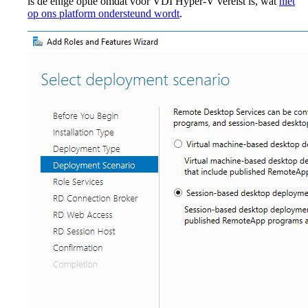
is de enige optie omdat voor VDI Hyper-V vereist is, wat
niet
op ons platform ondersteund wordt
.