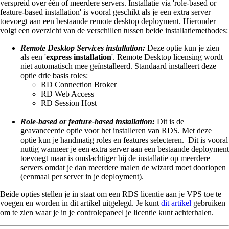
verspreid over één of meerdere servers. Installatie via 'role-based or
feature-based installation' is vooral geschikt als je een extra server
toevoegt aan een bestaande remote desktop deployment. Hieronder
volgt een overzicht van de verschillen tussen beide installatiemethodes:
Remote Desktop Services installation:
Deze optie kun je zien
als een '
express installation
'. Remote Desktop licensing wordt
niet automatisch mee geïnstalleerd. Standaard installeert deze
optie drie basis roles:
RD Connection Broker
RD Web Access
RD Session Host
Role-based or feature-based installation:
Dit is de
geavanceerde optie voor het installeren van RDS. Met deze
optie kun je handmatig roles en features selecteren. Dit is vooral
nuttig wanneer je een extra server aan een bestaande deployment
toevoegt maar is omslachtiger bij de installatie op meerdere
servers omdat je dan meerdere malen de wizard moet doorlopen
(eenmaal per server in je deployment).
Beide opties stellen je in staat om een RDS licentie aan je VPS toe te
voegen en worden in dit artikel uitgelegd. Je kunt
dit artikel
gebruiken
om te zien waar je in je controlepaneel je licentie kunt achterhalen.