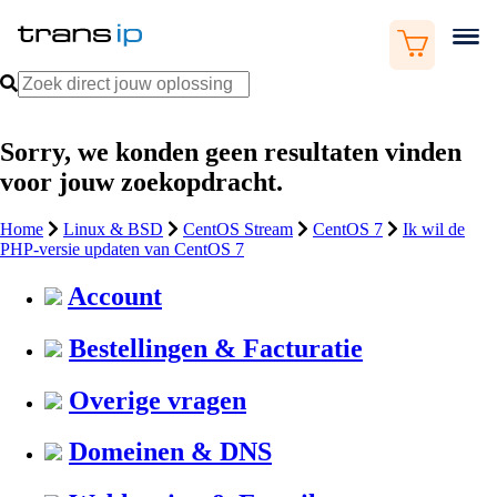
Sorry, we konden geen resultaten vinden
voor jouw zoekopdracht.
Home
Linux & BSD
CentOS Stream
CentOS 7
Ik wil de
PHP-versie updaten van CentOS 7
Account
Bestellingen & Facturatie
Overige vragen
Domeinen & DNS