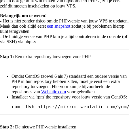
je dan ook gebruik wilt maken van bijvoorbeeld PHP 7, zul je eerst
zelf dit moeten inschakelen op jouw VPS.
Belangrijk om te weten!
- Het is niet zonder risico om de PHP-versie van jouw VPS te updaten.
Maak dan ook altijd eerst
een snapshot
zodat je bij problemen hierop
kunt terugvallen.
- De huidige versie van PHP kun je altijd controleren in de console (of
via SSH) via
php -v
Stap 1:
Een extra repository toevoegen voor PHP
Omdat CentOS (zowel 6 als 7) standaard een oudere versie van
PHP in hun repository hebben zitten, moet je eerst een extra
repository toevoegen. Hiervoor kun je bijvoorbeeld de
repositories van
Webtatic.com
voor gebruiken.
Installeer via 'rpm' the repository voor jouw versie van CentOS:
rpm -Uvh https://mirror.webtatic.com/yum
Stap 2:
De nieuwe PHP-versie installeren