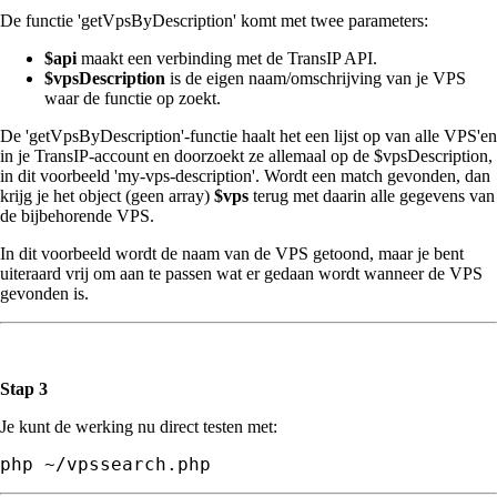
De functie 'getVpsByDescription' komt met twee parameters:
$api
maakt een verbinding met de TransIP API.
$vpsDescription
is de eigen naam/omschrijving van je VPS
waar de functie op zoekt.
De 'getVpsByDescription'-functie haalt het een lijst op van alle VPS'en
in je TransIP-account en doorzoekt ze allemaal op de $vpsDescription,
in dit voorbeeld 'my-vps-description'. Wordt een match gevonden, dan
krijg je het object (geen array)
$vps
terug met daarin alle gegevens van
de bijbehorende VPS.
In dit voorbeeld wordt de naam van de VPS getoond, maar je bent
uiteraard vrij om aan te passen wat er gedaan wordt wanneer de VPS
gevonden is.
Stap 3
Je kunt de werking nu direct testen met:
php ~/vpssearch.php