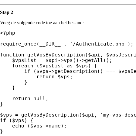
Stap 2
Voeg de volgende code toe aan het bestand:
<?php

require_once(__DIR__ . '/Authenticate.php');

function getVpsByDescription($api, $vpsDescri
    $vpsList = $api->vps()->getAll(); 

    foreach ($vpsList as $vps) { 

        if ($vps->getDescription() === $vpsDe
            return $vps;

        }

    } 

    return null;

}

$vps = getVpsByDescription($api, 'my-vps-desc
if ($vps) {

    echo ($vps->name);

}