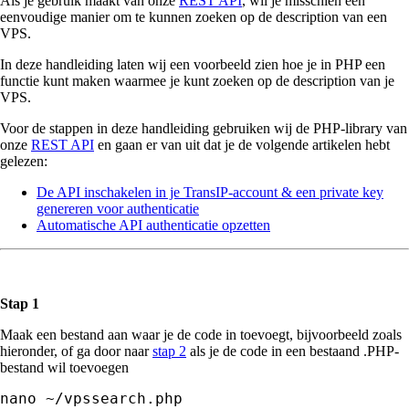
Als je gebruik maakt van onze
REST API
, wil je misschien een
eenvoudige manier om te kunnen zoeken op de description van een
VPS.
In deze handleiding laten wij een voorbeeld zien hoe je in PHP een
functie kunt maken waarmee je kunt zoeken op de description van je
VPS.
Voor de stappen in deze handleiding gebruiken wij de PHP-library van
onze
REST API
en gaan er van uit dat je de volgende artikelen hebt
gelezen:
De API inschakelen in je TransIP-account & een private key
genereren voor authenticatie
Automatische API authenticatie opzetten
Stap 1
Maak een bestand aan waar je de code in toevoegt, bijvoorbeeld zoals
hieronder, of ga door naar
stap 2
als je de code in een bestaand .PHP-
bestand wil toevoegen
nano ~/vpssearch.php