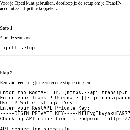
Voor je Tipctl kunt gebruiken, doorloop je de setup om je TransIP-
account aan Tipctl te koppelen.
Stap 1
Start de setup met:
tipctl setup
Stap 2
Een voor een krijg je de volgende stappen te zien:
Enter the RestAPI url [https://api.transip.nl
Enter your TransIP Username []: jetransipacco
Use IP Whitelisting? [Yes]:

Enter your RestAPI Private Key:

-----BEGIN PRIVATE KEY-----MIIEvgIkWyaxuFA977
Checking API connection to endpoint 'https://
API connection successful
