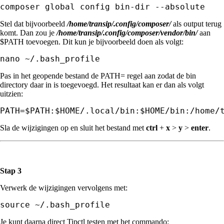
composer global config bin-dir --absolute
Stel dat bijvoorbeeld
/home/transip/.config/composer/
als output terug
komt. Dan zou je
/home/transip/.config/composer/vendor/bin/
aan
$PATH toevoegen. Dit kun je bijvoorbeeld doen als volgt:
nano ~/.bash_profile
Pas in het geopende bestand de PATH= regel aan zodat de bin
directory daar in is toegevoegd. Het resultaat kan er dan als volgt
uitzien:
PATH=$PATH:$HOME/.local/bin:$HOME/bin:/home/
Sla de wijzigingen op en sluit het bestand met
ctrl
+
x
>
y
>
enter
.
Stap 3
Verwerk de wijzigingen vervolgens met:
Je kunt daarna direct Tipctl testen met het commando: