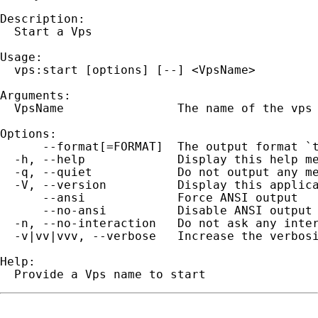
Description:

  Start a Vps

Usage:

  vps:start [options] [--] <VpsName>

Arguments:

  VpsName                The name of the vps

Options:

      --format[=FORMAT]  The output format `t
  -h, --help             Display this help me
  -q, --quiet            Do not output any me
  -V, --version          Display this applica
      --ansi             Force ANSI output

      --no-ansi          Disable ANSI output

  -n, --no-interaction   Do not ask any inter
  -v|vv|vvv, --verbose   Increase the verbosi
Help:

  Provide a Vps name to start