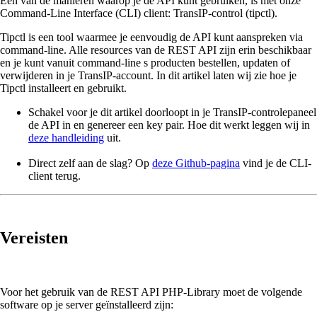
Een van de manieren waarop je de API kunt gebruiken, is met onze
Command-Line Interface (CLI) client: TransIP-control (tipctl).
Tipctl is een tool waarmee je eenvoudig de API kunt aanspreken via
command-line. Alle resources van de REST API zijn erin beschikbaar
en je kunt vanuit command-line s producten bestellen, updaten of
verwijderen in je TransIP-account. In dit artikel laten wij zie hoe je
Tipctl installeert en gebruikt.
Schakel voor je dit artikel doorloopt in je TransIP-controlepaneel
de API in en genereer een key pair. Hoe dit werkt leggen wij in
deze handleiding
uit.
Direct zelf aan de slag? Op
deze Github-pagina
vind je de CLI-
client terug.
Vereisten
Voor het gebruik van de REST API PHP-Library moet de volgende
software op je server geïnstalleerd zijn: