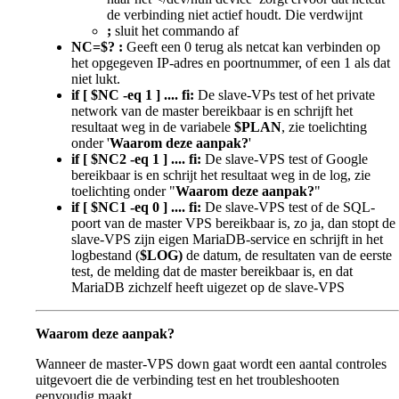
de verbinding niet actief houdt. Die verdwijnt
;
sluit het commando af
NC=$? :
Geeft een 0 terug als netcat kan verbinden op
het opgegeven IP-adres en poortnummer, of een 1 als dat
niet lukt.
if [ $NC -eq 1 ] .... fi:
De slave-VPs test of het private
network van de master bereikbaar is en schrijft het
resultaat weg in de variabele
$PLAN
, zie toelichting
onder '
Waarom deze aanpak?
'
if [ $NC2 -eq 1 ] .... fi:
De slave-VPS test of Google
bereikbaar is en schrijt het resultaat weg in de log, zie
toelichting onder "
Waarom deze aanpak?
"
if [ $NC1 -eq 0 ] .... fi:
De slave-VPS test of de SQL-
poort van de master VPS bereikbaar is, zo ja, dan stopt de
slave-VPS zijn eigen MariaDB-service en schrijft in het
logbestand (
$LOG)
de datum, de resultaten van de eerste
test, de melding dat de master bereikbaar is, en dat
MariaDB zichzelf heeft uigezet op de slave-VPS
Waarom deze aanpak?
Wanneer de master-VPS down gaat wordt een aantal controles
uitgevoert die de verbinding test en het troubleshooten
eenvoudig maakt.