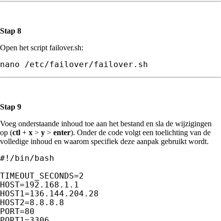
Stap 8
Open het script failover.sh:
nano /etc/failover/failover.sh
Stap 9
Voeg onderstaande inhoud toe aan het bestand en sla de wijzigingen
op (
ctl
+
x
>
y
>
enter
). Onder de code volgt een toelichting van de
volledige inhoud en waarom specifiek deze aanpak gebruikt wordt.
#!/bin/bash

TIMEOUT_SECONDS=2

HOST=192.168.1.1

HOST1=136.144.204.28

HOST2=8.8.8.8

PORT=80

PORT1=3306
