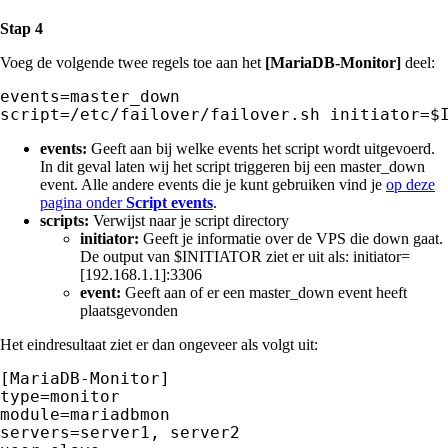
Stap 4
Voeg de volgende twee regels toe aan het
[MariaDB-Monitor]
deel:
events=master_down

events:
Geeft aan bij welke events het script wordt uitgevoerd.
In dit geval laten wij het script triggeren bij een master_down
event. Alle andere events die je kunt gebruiken vind je
op deze
pagina onder
Script events
.
scripts
:
Verwijst naar je script directory
initiator:
Geeft je informatie over de VPS die down gaat.
De output van $INITIATOR ziet er uit als: initiator=
[192.168.1.1]:3306
event:
Geeft aan of er een master_down event heeft
plaatsgevonden
Het eindresultaat ziet er dan ongeveer als volgt uit:
[MariaDB-Monitor]

type=monitor

module=mariadbmon

servers=server1, server2
