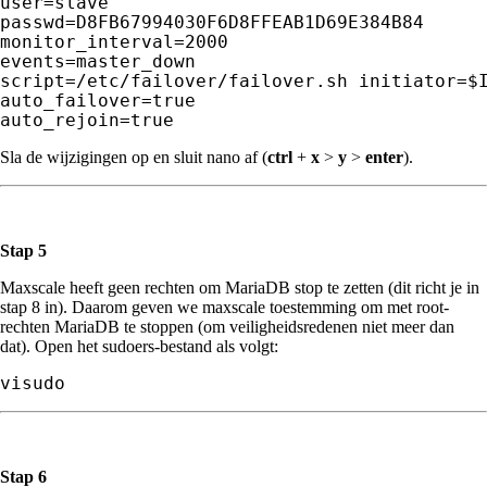
user=slave

passwd=D8FB67994030F6D8FFEAB1D69E384B84

monitor_interval=2000

events=master_down

script=/etc/failover/failover.sh initiator=$I
auto_failover=true

Sla de wijzigingen op en sluit nano af (
ctrl
+
x
>
y
>
enter
).
Stap 5
Maxscale heeft geen rechten om MariaDB stop te zetten (dit richt je in
stap 8 in). Daarom geven we maxscale toestemming om met root-
rechten MariaDB te stoppen (om veiligheidsredenen niet meer dan
dat). Open het sudoers-bestand als volgt:
visudo
Stap 6