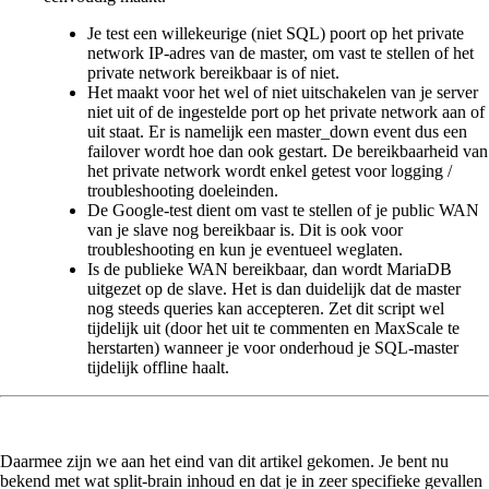
Je test een willekeurige (niet SQL) poort op het private
network IP-adres van de master, om vast te stellen of het
private network bereikbaar is of niet.
Het maakt voor het wel of niet uitschakelen van je server
niet uit of de ingestelde port op het private network aan of
uit staat. Er is namelijk een master_down event dus een
failover wordt hoe dan ook gestart. De bereikbaarheid van
het private network wordt enkel getest voor logging /
troubleshooting doeleinden.
De Google-test dient om vast te stellen of je public WAN
van je slave nog bereikbaar is. Dit is ook voor
troubleshooting en kun je eventueel weglaten.
Is de publieke WAN bereikbaar, dan wordt MariaDB
uitgezet op de slave. Het is dan duidelijk dat de master
nog steeds queries kan accepteren. Zet dit script wel
tijdelijk uit (door het uit te commenten en MaxScale te
herstarten) wanneer je voor onderhoud je SQL-master
tijdelijk offline haalt.
Daarmee zijn we aan het eind van dit artikel gekomen. Je bent nu
bekend met wat split-brain inhoud en dat je in zeer specifieke gevallen