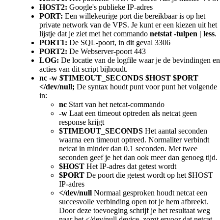
HOST2:
Google's publieke IP-adres
PORT:
Een willekeurige port die bereikbaar is op het
private network van de VPS. Je kunt er een kiezen uit het
lijstje dat je ziet met het commando
netstat -tulpen | less
.
PORT1:
De SQL-poort, in dit geval 3306
PORT2:
De Webserver-poort 443
LOG:
De locatie van de logfile waar je de bevindingen en
acties van dit script bijhoudt.
nc -w $TIMEOUT_SECONDS $HOST $PORT
</dev/null;
De syntax houdt punt voor punt het volgende
in:
nc
Start van het netcat-commando
-w
Laat een timeout optreden als netcat geen
response krijgt
$TIMEOUT_SECONDS
Het aantal seconden
waarna een timeout optreed. Normaliter verbindt
netcat in minder dan 0.1 seconden. Met twee
seconden geef je het dan ook meer dan genoeg tijd.
$HOST
Het IP-adres dat getest wordt
$PORT
De poort die getest wordt op het $HOST
IP-adres
</dev/null
Normaal gesproken houdt netcat een
succesvolle verbinding open tot je hem afbreekt.
Door deze toevoeging schrijf je het resultaat weg
naar het </dev/null device zorgt ervoor dat netcat