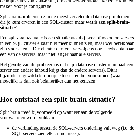
de implicaties van split-brain, om een weloverwogen keuze te kunnen
maken voor je configuratie.
Split-brain-problemen zijn de meest vervelende database problemen
die je kunt ervaren in een SQL-cluster, maar
wat is een split-brain
-
situatie
?
Een split-brain-situatie is een situatie waarbij twee of meerdere servers
in een SQL-cluster elkaar niet meer kunnen zien, maar wel bereikbaar
zijn voor clients. Die clients schrijven vervolgens nog steeds data naar
een van de servers, maar niet langer naar alle servers.
Het gevolg van dit probleem is dat in je database cluster minimaal één
server een andere inhoud krijgt dan de andere server(s). Dit is
bijzonder ingewikkeld om op te lossen en het voorkomen (waar
mogelijk) is dan ook belangrijker dan het genezen.
Hoe ontstaat een split-brain-situatie?
Split-brain treed bijvoorbeeld op wanneer aan de volgende
voorwaarden wordt voldaan:
de verbinding tussen de SQL-servers onderling valt weg (i.e. de
SQL-servers zien elkaar niet meer).