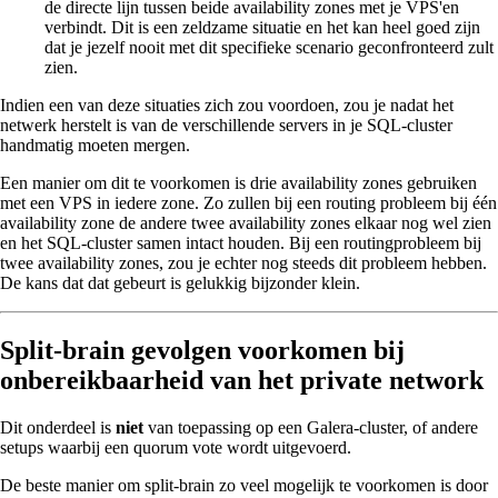
de directe lijn tussen beide availability zones met je VPS'en
verbindt. Dit is een zeldzame situatie en het kan heel goed zijn
dat je jezelf nooit met dit specifieke scenario geconfronteerd zult
zien.
Indien een van deze situaties zich zou voordoen, zou je nadat het
netwerk herstelt is van de verschillende servers in je SQL-cluster
handmatig moeten mergen.
Een manier om dit te voorkomen is drie availability zones gebruiken
met een VPS in iedere zone. Zo zullen bij een routing probleem bij één
availability zone de andere twee availability zones elkaar nog wel zien
en het SQL-cluster samen intact houden. Bij een routingprobleem bij
twee availability zones, zou je echter nog steeds dit probleem hebben.
De kans dat dat gebeurt is gelukkig bijzonder klein.
Split-brain gevolgen voorkomen bij
onbereikbaarheid van het private network
Dit onderdeel is
niet
van toepassing op een Galera-cluster, of andere
setups waarbij een quorum vote wordt uitgevoerd.
De beste manier om split-brain zo veel mogelijk te voorkomen is door