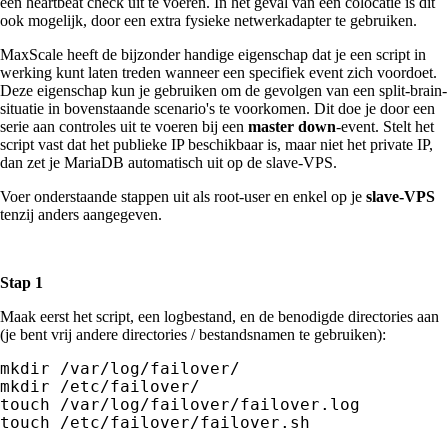
een heartbeat check uit te voeren. In het geval van een colocatie is dit
ook mogelijk, door een extra fysieke netwerkadapter te gebruiken.
MaxScale heeft de bijzonder handige eigenschap dat je een script in
werking kunt laten treden wanneer een specifiek event zich voordoet.
Deze eigenschap kun je gebruiken om de gevolgen van een split-brain-
situatie in bovenstaande scenario's te voorkomen. Dit doe je door een
serie aan controles uit te voeren bij een
master down
-event. Stelt het
script vast dat het publieke IP beschikbaar is, maar niet het private IP,
dan zet je MariaDB automatisch uit op de slave-VPS.
Voer onderstaande stappen uit als root-user en enkel op je
slave-VPS
tenzij anders aangegeven.
Stap 1
Maak eerst het script, een logbestand, en de benodigde directories aan
(je bent vrij andere directories / bestandsnamen te gebruiken):
mkdir /var/log/failover/

mkdir /etc/failover/

touch /var/log/failover/failover.log

touch /etc/failover/failover.sh