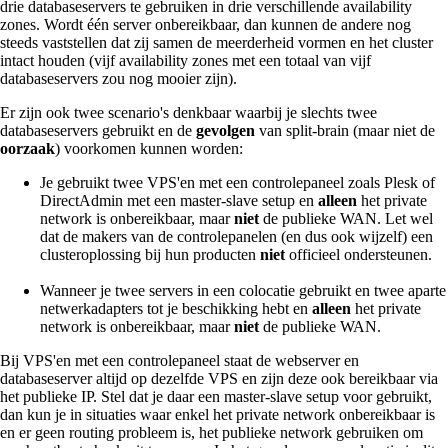
drie databaseservers te gebruiken in drie verschillende availability
zones. Wordt één server onbereikbaar, dan kunnen de andere nog
steeds vaststellen dat zij samen de meerderheid vormen en het cluster
intact houden (vijf availability zones met een totaal van vijf
databaseservers zou nog mooier zijn).
Er zijn ook twee scenario's denkbaar waarbij je slechts twee
databaseservers gebruikt en de
gevolgen
van split-brain (maar niet de
oorzaak
) voorkomen kunnen worden:
Je gebruikt twee VPS'en met een controlepaneel zoals Plesk of
DirectAdmin met een master-slave setup en
alleen
het private
network is onbereikbaar, maar
niet
de publieke WAN. Let wel
dat de makers van de controlepanelen (en dus ook wijzelf) een
clusteroplossing bij hun producten
niet
officieel ondersteunen.
Wanneer je twee servers in een colocatie gebruikt en twee aparte
netwerkadapters tot je beschikking hebt en
alleen
het private
network is onbereikbaar, maar
niet
de publieke WAN.
Bij VPS'en met een controlepaneel staat de webserver en
databaseserver altijd op dezelfde VPS en zijn deze ook bereikbaar via
het publieke IP. Stel dat je daar een master-slave setup voor gebruikt,
dan kun je in situaties waar enkel het private network onbereikbaar is
en er geen routing probleem is, het publieke network gebruiken om