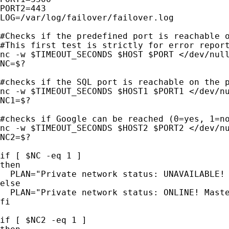
PORT2=443

LOG=/var/log/failover/failover.log

#Checks if the predefined port is reachable o
#This first test is strictly for error report
nc -w $TIMEOUT_SECONDS $HOST $PORT </dev/null
NC=$?

#checks if the SQL port is reachable on the p
nc -w $TIMEOUT_SECONDS $HOST1 $PORT1 </dev/nu
NC1=$?

#checks if Google can be reached (0=yes, 1=no
nc -w $TIMEOUT_SECONDS $HOST2 $PORT2 </dev/nu
NC2=$?

if [ $NC -eq 1 ]

then

  PLAN="Private network status: UNAVAILABLE! 
else

  PLAN="Private network status: ONLINE! Maste
fi

if [ $NC2 -eq 1 ]
