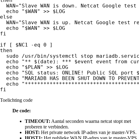
then

  WAN="Slave WAN is down. Netcat Google test 
  echo "$WAN" >> $LOG

else

  WAN="Slave WAN is up. Netcat Google test re
  echo "$WAN" >> $LOG

fi

if [ $NC1 -eq 0 ]

then

  sudo /usr/bin/systemctl stop mariadb.servic
  echo "** $(date): *** $event event from cur
  echo "$PLAN" >> $LOG

  echo "SQL status: ONLINE! Public SQL port $
  echo "MARIADB HAS BEEN SHUT DOWN TO PREVENT
  echo "*************************************
fi
Toelichting code
De code:
TIMEOUT:
Aantal seconden waarna netcat stopt met
proberen te verbinden.
HOST:
Het private network IP-adres van je master-VPS.
HOST1:
Het publieke WAN IP-adres van je master-VPS.