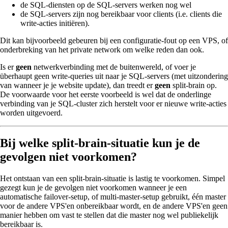
de SQL-diensten op de SQL-servers werken nog wel
de SQL-servers zijn nog bereikbaar voor clients (i.e. clients die
write-acties initiëren).
Dit kan bijvoorbeeld gebeuren bij een configuratie-fout op een VPS, of
onderbreking van het private network om welke reden dan ook.
Is er
geen
netwerkverbinding met de buitenwereld, of voer je
überhaupt geen write-queries uit naar je SQL-servers (met uitzondering
van wanneer je je website update), dan treedt er
geen
split-brain op.
De voorwaarde voor het eerste voorbeeld is wel dat de onderlinge
verbinding van je SQL-cluster zich herstelt voor er nieuwe write-acties
worden uitgevoerd.
Bij welke split-brain-situatie kun je de
gevolgen
niet
voorkomen?
Het ontstaan van een split-brain-situatie is lastig te voorkomen. Simpel
gezegt kun je de gevolgen niet voorkomen wanneer je een
automatische failover-setup, of multi-master-setup gebruikt, één master
voor de andere VPS'en onbereikbaar wordt, en de andere VPS'en geen
manier hebben om vast te stellen dat die master nog wel publiekelijk
bereikbaar is.