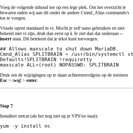
Voeg de volgende inhoud toe op een lege plek. Om het overzicht te
bewaren raden wij aan dit onder de andere Cmnd_Alias commando's
toe te voegen.
Visudo opent standaard in vi. Mocht je zelf nano gebruiken en niet
bekend met vi zijn, druk dan eerst op
i
. Je ziet dan dat onderaan
--
insert
staat. Dit betekent dat je tekst kunt toevoegen.
## Allows maxscale to shut down MariaDB.

Cmnd_Alias SPLITBRAIN = /usr/bin/systemctl st
Defaults!SPLITBRAIN !requiretty

maxscale ALL=(root) NOPASSWD: SPLITBRAIN
Druk om de wijzigingen op te slaan achtereenvolgens op de toestsen
Esc
>
:wq!
>
enter
.
Stap 7
Installeer netcat (als het nog niet op je VPS'en staat):
yum -y install nc