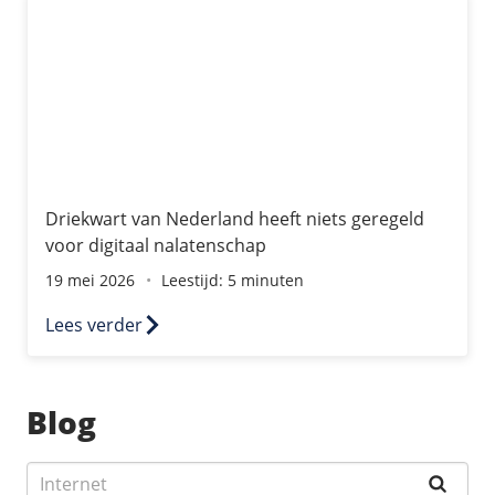
Driekwart van Nederland heeft niets geregeld voor digi
/
Networking
Prijsoverzicht
Secret management
HA-IP
Load Balancer
Private Network
VPS-Firewall
/
Storage
Driekwart van Nederland heeft niets geregeld
voor digitaal nalatenschap
Acronis Cyber Protect
19 mei 2026
Leestijd: 5 minuten
Block Storage
Lees verder
Weekly Backups
Zoeken
Snapshots
Blog
/
Overig
API