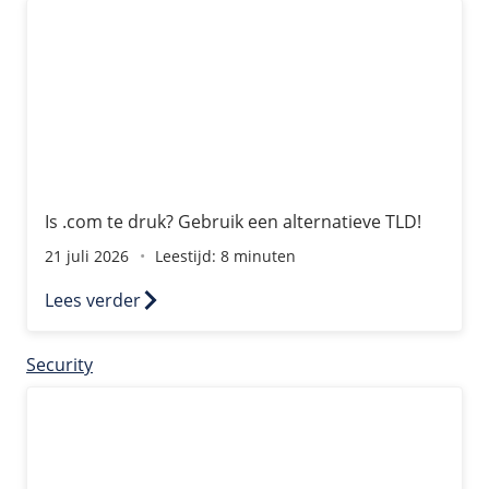
Is .com te druk? Gebruik een alternatieve TLD!
Is .com te druk? Gebruik een alternatieve TLD!
21 juli 2026
Leestijd: 8 minuten
Lees verder
Security
Bijna helft Nederlanders dekt webcam nooit af