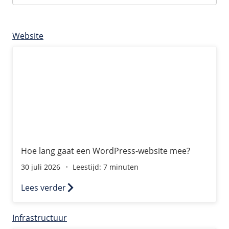
Fast Installs
Netwerk
Category:
Category:
Category:
Category:
Category:
Category:
Category:
Category:
Category:
Category:
Category:
Category:
Website
Infrastructuur
Hoe lang gaat een WordPress-website mee?
BladeVPS
PerformanceVPS
Hoe lang gaat een WordPress-website mee?
30 juli 2026
Leestijd: 7 minuten
Lees verder
Infrastructuur