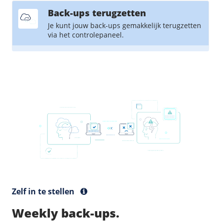
Fast Installs
Back-ups terugzetten
Netwerk
Je kunt jouw back-ups gemakkelijk terugzetten
via het controlepaneel.
Infrastructuur
BladeVPS
PerformanceVPS
Zelf in te stellen
Weekly back-ups.