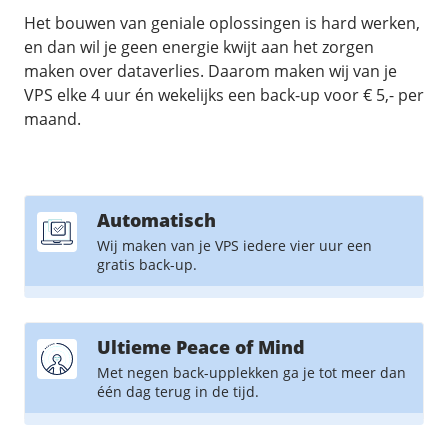
/
Networking
Prijsoverzicht
Het bouwen van geniale oplossingen is hard werken,
Secret management
en dan wil je geen energie kwijt aan het zorgen
HA-IP
maken over dataverlies. Daarom maken wij van je
Load Balancer
VPS elke 4 uur én wekelijks een back-up voor € 5,- per
Private Network
maand.
VPS-Firewall
/
Storage
Automatisch
Acronis Cyber Protect
Wij maken van je VPS iedere vier uur een
gratis back-up.
Block Storage
Weekly Backups
Snapshots
Ultieme Peace of Mind
Met negen back-upplekken ga je tot meer dan
/
Overig
één dag terug in de tijd.
API