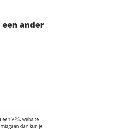
t een ander
nu een VPS, website
ts misgaan dan kun je