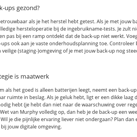
k-ups gezond?
etrouwbaar als je het herstel hebt getest. Als je met jouw b
ledige hersteloperatie bij de ingebruikname-tests. Je zult nie
 en pas bij een ramp ontdekt dat de back-up niet werkt. Voe
k-ups ook aan je vaste onderhoudsplanning toe. Controleer b
n veilige (staging-)omgeving of je met jouw back-up nog ste
tegie is maatwerk
 als het goed is alleen batterijen leegt, neemt een back-up
ar ruimte in beslag. Als je geluk hebt, ligt er een dikke laag d
nodig hebt (je hebt dan niet naar de waarschuwing over reg
e Wet van Murphy volledig op, dan heb je de back-up een we
Wil je die pijnlijke ervaring liever niet ondergaan? Plan dan
 bij jouw digitale omgeving.