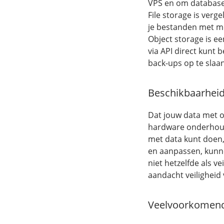
VPS en om databases
File storage is verg
je bestanden met m
Object storage is ee
via API direct kunt 
back-ups op te slaan
Beschikbaarheid i
Dat jouw data met o
hardware onderhoudt, 
met data kunt doen,
en aanpassen, kunn
niet hetzelfde als v
aandacht veiligheid 
Veelvoorkomend