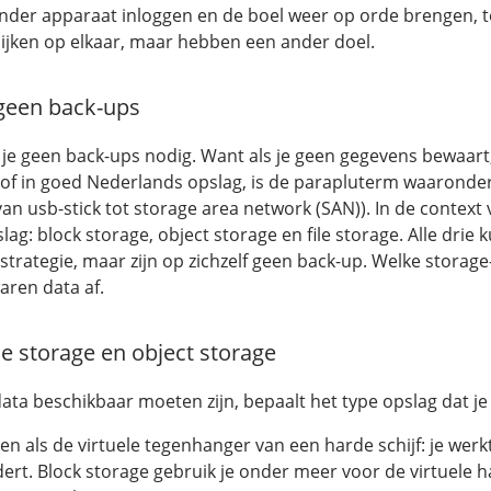
der apparaat inloggen en de boel weer op orde brengen, to
lijken op elkaar, maar hebben een ander doel.
geen back-ups
je geen back-ups nodig. Want als je geen gegevens bewaart, 
, of in goed Nederlands opslag, is de parapluterm waaronde
van usb-stick tot storage area network (SAN)). In de context 
lag: block storage, object storage en file storage. Alle dri
strategie, maar zijn op zichzelf geen back-up. Welke storage-
aren data af.
ile storage en object storage
ta beschikbaar moeten zijn, bepaalt het type opslag dat je 
ien als de virtuele tegenhanger van een harde schijf: je werkt
rt. Block storage gebruik je onder meer voor de virtuele ha