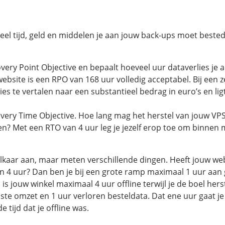
el tijd, geld en middelen je aan jouw back-ups moet beste
ery Point Objective en bepaalt hoeveel uur dataverlies je a
ebsite is een RPO van 168 uur volledig acceptabel. Bij een
lies te vertalen naar een substantieel bedrag in euro’s en li
very Time Objective. Hoe lang mag het herstel van jouw VPS
? Met een RTO van 4 uur leg je jezelf erop toe om binnen 
lkaar aan, maar meten verschillende dingen. Heeft jouw w
n 4 uur? Dan ben je bij een grote ramp maximaal 1 uur aan 
 is jouw winkel maximaal 4 uur offline terwijl je de boel herst
ste omzet en 1 uur verloren besteldata. Dat ene uur gaat je 
 tijd dat je offline was.