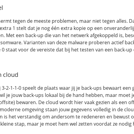
el
hermt tegen de meeste problemen, maar niet tegen alles. Da
extra 1 stelt dat je nog één extra kopie op een onveranderli
n. Met een back-up die van het netwerk afgekoppeld is, besc
nsomware. Varianten van deze malware proberen actief bac
 0 staat voor de vereiste dat bij het testen van een back-u
n cloud
ij 3-2-1-1-0 speelt de plaats waar jij je back-ups bewaart een 
wil je jouw back-ups lokaal bij de hand hebben, maar moet j
offsite) bewaren. De cloud wordt hier vaak gezien als een of
n moderne omgeving staan jouw gegevens volledig in de clou
 is het verstandig om andersom te redeneren en bewust oo
 kleine stap, maar je moet hem wel zetten voordat ze nodig 