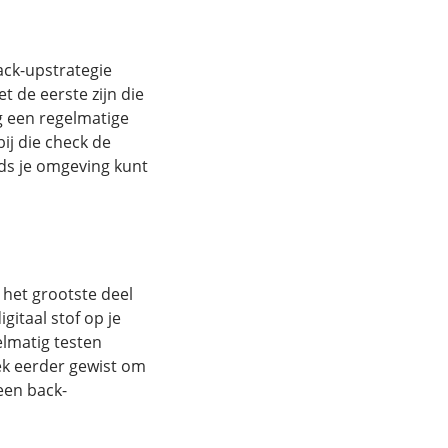
ack-upstrategie
t de eerste zijn die
g een regelmatige
ij die check de
eds je omgeving kunt
 het grootste deel
igitaal stof op je
elmatig testen
ek eerder gewist om
 een back-