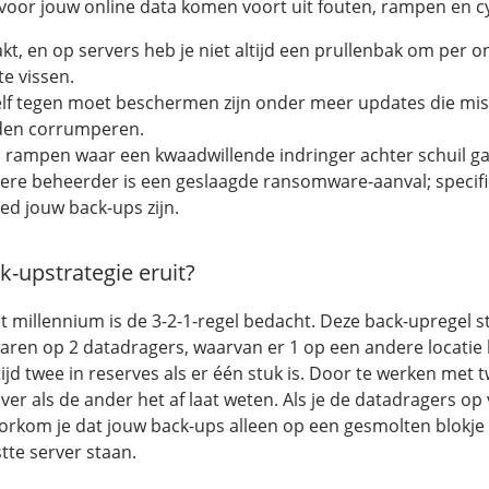
s voor jouw online data komen voort uit fouten, rampen en c
kt, en op servers heb je niet altijd een prullenbak om per o
e vissen.
lf tegen moet beschermen zijn onder meer updates die misl
den corrumperen.
n rampen waar een kwaadwillende indringer achter schuil ga
ere beheerder is een geslaagde ransomware-aanval; specifi
ed jouw back-ups zijn.
k-upstrategie eruit?
t millennium is de 3-2-1-regel bedacht. Deze back-upregel st
ren op 2 datadragers, waarvan er 1 op een andere locatie li
tijd twee in reserves als er één stuk is. Door te werken met
 over als de ander het af laat weten. Als je de datadragers op
oorkom je dat jouw back-ups alleen op een gesmolten blokje 
te server staan.