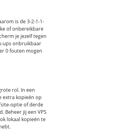
arom is de 3-2-1-1-
jke of onbereikbare
herm je jezelf tegen
k-ups onbruikbaar
p er 0 fouten mogen
grote rol. In een
e extra kopieën op
fsite-optie of derde
d. Beheer jij een VPS
k lokaal kopieën te
hebt.